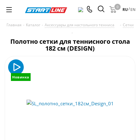
0
/
RU
EN
Главная
-
Каталог
-
Аксессуары для настольного тенниса
-
Сетки
-
Полотно сетки для теннисного стола
182 см (DESIGN)
Новинка