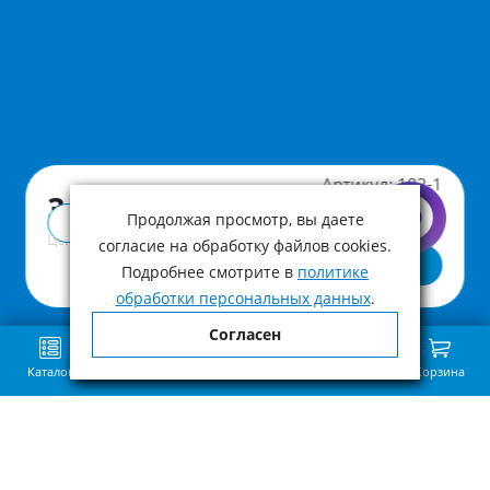
Артикул:
182-1
3 348 ₽
Продолжая просмотр, вы даете
Купить в 1 клик
Цена с учетом НДС
согласие на обработку файлов cookies.
В корзину
Подробнее смотрите в
политике
обработки персональных данных
.
Согласен
Каталог
Поиск
Избранное
Сравнение
Связь
Корзина