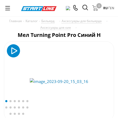
0
/
RU
EN
Главная
-
Каталог
-
Бильярд
-
Аксессуары для бильярда
-
Аксессуары для кия
-
Мел Turning Point Pro Синий H