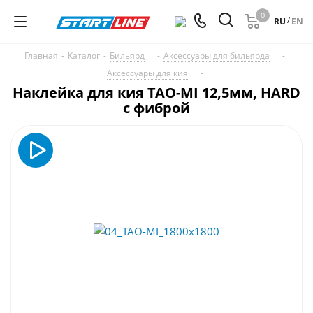
0
/
RU
EN
Главная
-
Каталог
-
Бильярд
-
Аксессуары для бильярда
-
Аксессуары для кия
-
Наклейка для кия TAO-MI 12,5мм, HARD
с фиброй