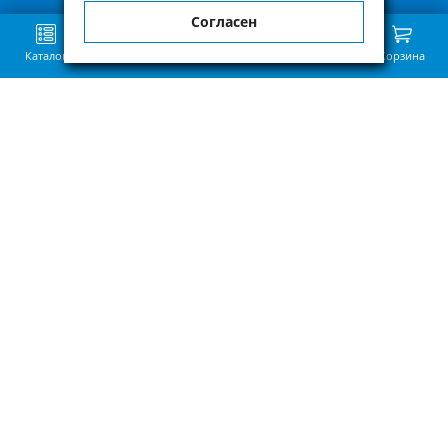
Согласен
Каталог
Поиск
Избранное
Сравнение
Связь
Корзина
Приведённая на нашем сайте информация о наличии, сроке поставки,
стоимости, характеристиках товара носит ознакомительный характер и
не является публичной офертой, определенной пунктом 2 статьи 437 ГК
РФ.