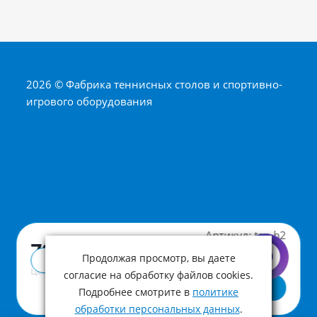
2026 © Фабрика теннисных столов и спортивно-
игрового оборудования
Артикул:
tao-h2
790 ₽
Продолжая просмотр, вы даете
Купить в 1 клик
Цена с учетом НДС
согласие на обработку файлов cookies.
В корзину
Подробнее смотрите в
политике
обработки персональных данных
.