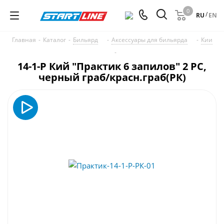
0
/
RU
EN
Главная
-
Каталог
-
Бильярд
-
Аксессуары для бильярда
-
Кии
-
14-1-Р Кий "Практик 6 запилов" 2 РС,
черный граб/красн.граб(РК)