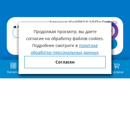
Артикул:
КийРК14.1Р.Пр.ГрЧрКр
15 810 ₽
Продолжая просмотр, вы даете
Купить в 1 клик
Цена с учетом НДС
согласие на обработку файлов cookies.
В корзину
Подробнее смотрите в
политике
обработки персональных данных
.
Согласен
Каталог
Поиск
Избранное
Сравнение
Связь
Корзина