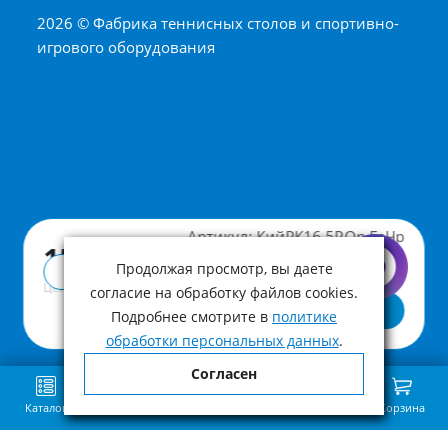
2026 © Фабрика теннисных столов и спортивно-
игрового оборудования
Артикул:
КийРК16.5Р.Ор.ГрЧр
15 310 ₽
Продолжая просмотр, вы даете
Купить в 1 клик
Цена с учетом НДС
согласие на обработку файлов cookies.
В корзину
Подробнее смотрите в
политике
обработки персональных данных
.
Согласен
Каталог
Поиск
Избранное
Сравнение
Связь
Корзина