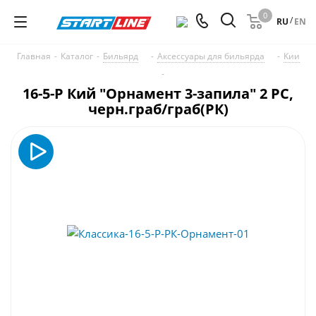
0
/
RU
EN
Главная
-
Каталог
-
Бильярд
-
Аксессуары для бильярда
-
Кии
-
16-5-Р Кий "Орнамент 3-запила" 2 РС,
черн.граб/граб(РК)