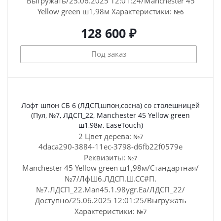
Выгружать/25.06.2025 12:01:24/Manchester 45
Yellow green ш1,98м
Характеристики:
№6
128 600 ₽
Под заказ
Лофт шпон СБ 6 (ЛДСП,шпон,сосна) со столешницей
(Пул, №7, ЛДСП_22, Manchester 45 Yellow green
ш1,98м, EaseTouch)
2 Цвет дерева:
№7
4daca290-3884-11ec-3798-d6fb22f0579e
Реквизиты:
№7
Manchester 45 Yellow green ш1,98м/Стандартная/
№7/ЛфШ6.ЛДСП.Ш.СС#П.
№7.ЛДСП_22.Man45.1.98ygr.Ea/ЛДСП_22/
Доступно/25.06.2025 12:01:25/Выгружать
Характеристики:
№7