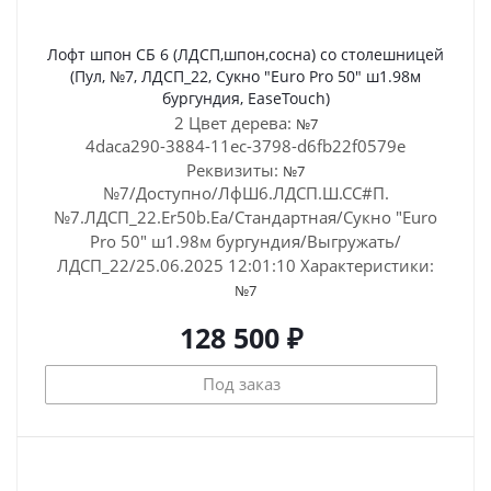
Лофт шпон СБ 6 (ЛДСП,шпон,сосна) со столешницей
(Пул, №7, ЛДСП_22, Сукно "Euro Pro 50" ш1.98м
бургундия, EaseTouch)
2 Цвет дерева:
№7
4daca290-3884-11ec-3798-d6fb22f0579e
Реквизиты:
№7
№7/Доступно/ЛфШ6.ЛДСП.Ш.СС#П.
№7.ЛДСП_22.Er50b.Ea/Стандартная/Сукно "Euro
Pro 50" ш1.98м бургундия/Выгружать/
ЛДСП_22/25.06.2025 12:01:10
Характеристики:
№7
128 500 ₽
Под заказ