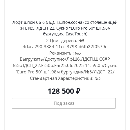
Лофт шпон СБ 6 (ЛДСП,шпон,сосна) со столешницей
(РП, №5, ЛДСП_22, Сукно "Euro Pro 50" ш1.98м
бургундия, EaseTouch)
2 Цвет дерева:
№5
4daca290-3884-11ec-3798-d6fb22f0579e
Реквизиты:
№5
Выгружать/Доступно/ЛфШ6.ЛДСП.Ш.СС#Р.
№5.ЛДСП_22.Er50b.Ea/25.06.2025 11:59:05/Сукно
"Euro Pro 50" ш1.98м бургундия/№5/ЛДСП_22/
Стандартная
Характеристики:
№5
128 500 ₽
Под заказ