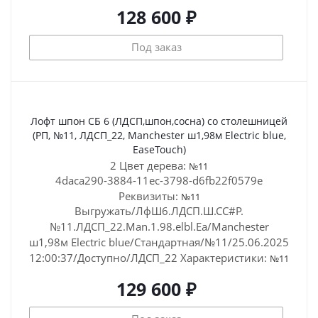
128 600 ₽
Под заказ
Лофт шпон СБ 6 (ЛДСП,шпон,сосна) со столешницей
(РП, №11, ЛДСП_22, Manchester ш1,98м Electric blue,
EaseTouch)
2 Цвет дерева:
№11
4daca290-3884-11ec-3798-d6fb22f0579e
Реквизиты:
№11
Выгружать/ЛфШ6.ЛДСП.Ш.СС#Р.
№11.ЛДСП_22.Man.1.98.elbl.Ea/Manchester
ш1,98м Electric blue/Стандартная/№11/25.06.2025
12:00:37/Доступно/ЛДСП_22
Характеристики:
№11
129 600 ₽