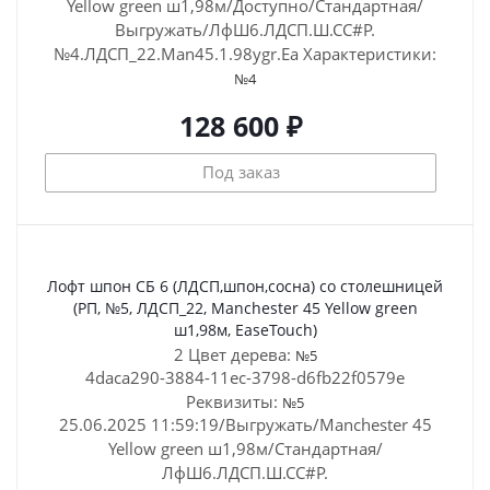
Yellow green ш1,98м/Доступно/Стандартная/
Выгружать/ЛфШ6.ЛДСП.Ш.СС#Р.
№4.ЛДСП_22.Man45.1.98ygr.Ea
Характеристики:
№4
128 600 ₽
Под заказ
Лофт шпон СБ 6 (ЛДСП,шпон,сосна) со столешницей
(РП, №5, ЛДСП_22, Manchester 45 Yellow green
ш1,98м, EaseTouch)
2 Цвет дерева:
№5
4daca290-3884-11ec-3798-d6fb22f0579e
Реквизиты:
№5
25.06.2025 11:59:19/Выгружать/Manchester 45
Yellow green ш1,98м/Стандартная/
ЛфШ6.ЛДСП.Ш.СС#Р.