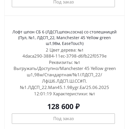
Под заказ
Лофт шпон СБ 6 (ЛДСП,шпон,сосна) со столешницей
(Пул, №1, ЛДСП_22, Manchester 45 Yellow green
ш1,98м, EaseTouch)
2 Цвет дерева:
№1
4daca290-3884-11ec-3798-d6fb22f0579e
Реквизиты:
№1
Выгружать/Доступно/Manchester 45 Yellow green
ш1,98м/Стандартная/№1/ЛДСП_22/
ЛфШ6.ЛДСП.Ш.СС#П.
№1.ЛДСП_22.Man45.1.98ygr.Ea/25.06.2025
12:01:19
Характеристики:
№1
128 600 ₽
Под заказ