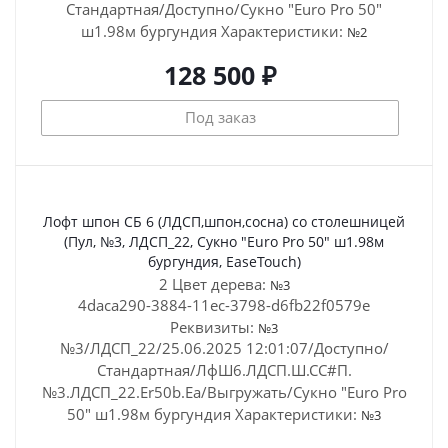
Стандартная/Доступно/Сукно "Euro Pro 50"
ш1.98м бургундия
Характеристики:
№2
128 500 ₽
Под заказ
Лофт шпон СБ 6 (ЛДСП,шпон,сосна) со столешницей
(Пул, №3, ЛДСП_22, Сукно "Euro Pro 50" ш1.98м
бургундия, EaseTouch)
2 Цвет дерева:
№3
4daca290-3884-11ec-3798-d6fb22f0579e
Реквизиты:
№3
№3/ЛДСП_22/25.06.2025 12:01:07/Доступно/
Стандартная/ЛфШ6.ЛДСП.Ш.СС#П.
№3.ЛДСП_22.Er50b.Ea/Выгружать/Сукно "Euro Pro
50" ш1.98м бургундия
Характеристики:
№3