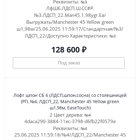
Реквизиты:
№3
ЛфШ6.ЛДСП.Ш.СС#Р.
№3.ЛДСП_22.Man45.1.98ygr.Ea/
Выгружать/Manchester 45 Yellow green
ш1,98м/25.06.2025 11:59:17/Стандартная/№3/
ЛДСП_22/Доступно
Характеристики:
№3
128 600 ₽
Под заказ
Лофт шпон СБ 6 (ЛДСП,шпон,сосна) со столешницей
(РП, №4, ЛДСП_22, Manchester 45 Yellow green
ш1,98м, EaseTouch)
2 Цвет дерева:
№4
4daca290-3884-11ec-3798-d6fb22f0579e
Реквизиты:
№4
25.06.2025 11:59:18/№4/ЛДСП_22/Manchester 45