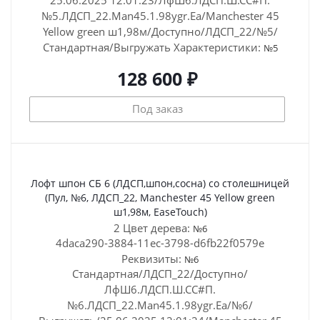
25.06.2025 12:01:23/ЛфШ6.ЛДСП.Ш.СС#П.
№5.ЛДСП_22.Man45.1.98ygr.Ea/Manchester 45
Yellow green ш1,98м/Доступно/ЛДСП_22/№5/
Стандартная/Выгружать
Характеристики:
№5
128 600 ₽
Под заказ
Лофт шпон СБ 6 (ЛДСП,шпон,сосна) со столешницей
(Пул, №6, ЛДСП_22, Manchester 45 Yellow green
ш1,98м, EaseTouch)
2 Цвет дерева:
№6
4daca290-3884-11ec-3798-d6fb22f0579e
Реквизиты:
№6
Стандартная/ЛДСП_22/Доступно/
ЛфШ6.ЛДСП.Ш.СС#П.
№6.ЛДСП_22.Man45.1.98ygr.Ea/№6/