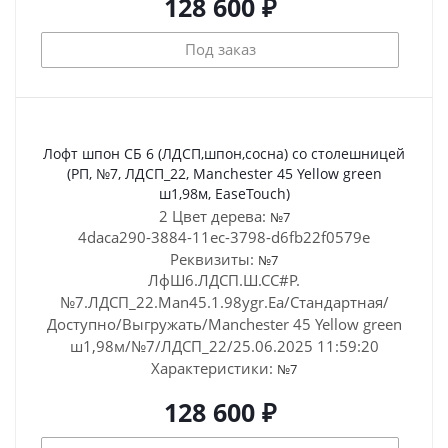
128 600 ₽
Под заказ
Лофт шпон СБ 6 (ЛДСП,шпон,сосна) со столешницей
(РП, №7, ЛДСП_22, Manchester 45 Yellow green
ш1,98м, EaseTouch)
2 Цвет дерева:
№7
4daca290-3884-11ec-3798-d6fb22f0579e
Реквизиты:
№7
ЛфШ6.ЛДСП.Ш.СС#Р.
№7.ЛДСП_22.Man45.1.98ygr.Ea/Стандартная/
Доступно/Выгружать/Manchester 45 Yellow green
ш1,98м/№7/ЛДСП_22/25.06.2025 11:59:20
Характеристики:
№7
128 600 ₽