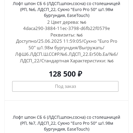
Лофт шпон СБ 6 (ЛДСП,шпон,сосна) со столешницей
(РП, №6, ЛДСП_22, Сукно "Euro Pro 50" ш1.98м
бургундия, EaseTouch)
2 Цвет дерева:
№6
4daca290-3884-11ec-3798-d6fb22f0579e
Реквизиты:
№6
Доступно/25.06.2025 11:59:05/Сукно "Euro Pro
50" ш1.98м бургундия/Выгружать/
ЛфШ6.ЛДСП.Ш.СС#Р.№6.ЛДСП_22.Er50b.Ea/№6/
ЛДСП_22/Стандартная
Характеристики:
№6
128 500 ₽
Под заказ
Лофт шпон СБ 6 (ЛДСП,шпон,сосна) со столешницей
(РП, №7, ЛДСП_22, Сукно "Euro Pro 50" ш1.98м
бургундия, EaseTouch)