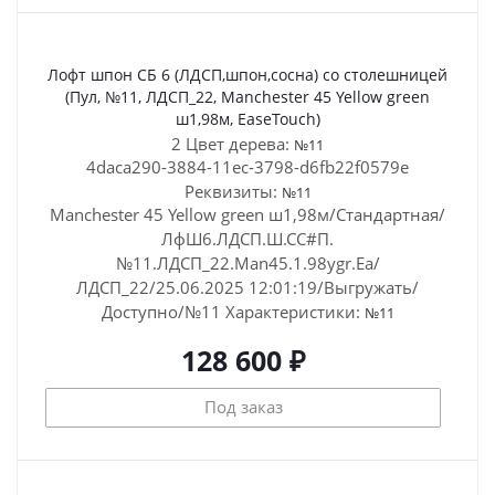
Лофт шпон СБ 6 (ЛДСП,шпон,сосна) со столешницей
(Пул, №11, ЛДСП_22, Manchester 45 Yellow green
ш1,98м, EaseTouch)
2 Цвет дерева:
№11
4daca290-3884-11ec-3798-d6fb22f0579e
Реквизиты:
№11
Manchester 45 Yellow green ш1,98м/Стандартная/
ЛфШ6.ЛДСП.Ш.СС#П.
№11.ЛДСП_22.Man45.1.98ygr.Ea/
ЛДСП_22/25.06.2025 12:01:19/Выгружать/
Доступно/№11
Характеристики:
№11
128 600 ₽
Под заказ