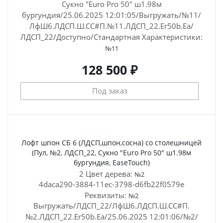
Сукно "Euro Pro 50" ш1.98м
бургундия/25.06.2025 12:01:05/Выгружать/№11/
ЛфШ6.ЛДСП.Ш.СС#П.№11.ЛДСП_22.Er50b.Ea/
ЛДСП_22/Доступно/Стандартная
Характеристики:
№11
128 500 ₽
Под заказ
Лофт шпон СБ 6 (ЛДСП,шпон,сосна) со столешницей
(Пул, №2, ЛДСП_22, Сукно "Euro Pro 50" ш1.98м
бургундия, EaseTouch)
2 Цвет дерева:
№2
4daca290-3884-11ec-3798-d6fb22f0579e
Реквизиты:
№2
Выгружать/ЛДСП_22/ЛфШ6.ЛДСП.Ш.СС#П.
№2.ЛДСП_22.Er50b.Ea/25.06.2025 12:01:06/№2/