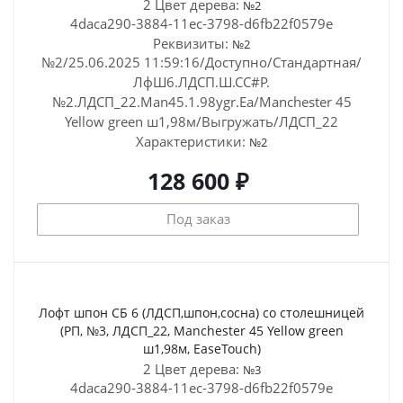
2 Цвет дерева:
№2
4daca290-3884-11ec-3798-d6fb22f0579e
Реквизиты:
№2
№2/25.06.2025 11:59:16/Доступно/Стандартная/
ЛфШ6.ЛДСП.Ш.СС#Р.
№2.ЛДСП_22.Man45.1.98ygr.Ea/Manchester 45
Yellow green ш1,98м/Выгружать/ЛДСП_22
Характеристики:
№2
128 600 ₽
Под заказ
Лофт шпон СБ 6 (ЛДСП,шпон,сосна) со столешницей
(РП, №3, ЛДСП_22, Manchester 45 Yellow green
ш1,98м, EaseTouch)
2 Цвет дерева:
№3
4daca290-3884-11ec-3798-d6fb22f0579e