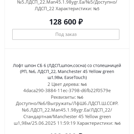
№5.ЛДСП_22.Man45.1.98ygr.Ea/№5/Доступно/
ЛДСП_22
Характеристики:
№5
128 600 ₽
Под заказ
Лофт шпон СБ 6 (ЛДСП,шпон,сосна) со столешницей
(РП, №6, ЛДСП_22, Manchester 45 Yellow green
ш1,98м, EaseTouch)
2 Цвет дерева:
№6
4daca290-3884-11ec-3798-d6fb22f0579e
Реквизиты:
№6
Доступно/№6/Выгружать/ЛфШ6.ЛДСП.Ш.СС#Р.
№6.ЛДСП_22.Man45.1.98ygr.Ea/ЛДСП_22/
Стандартная/Manchester 45 Yellow green
ш1,98м/25.06.2025 11:59:19
Характеристики:
№6