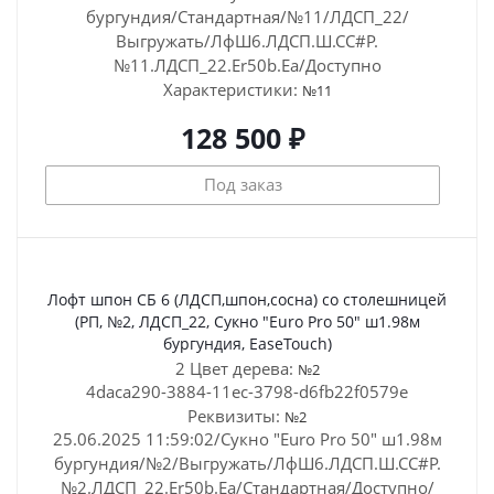
бургундия/Стандартная/№11/ЛДСП_22/
Выгружать/ЛфШ6.ЛДСП.Ш.СС#Р.
№11.ЛДСП_22.Er50b.Ea/Доступно
Характеристики:
№11
128 500 ₽
Под заказ
Лофт шпон СБ 6 (ЛДСП,шпон,сосна) со столешницей
(РП, №2, ЛДСП_22, Сукно "Euro Pro 50" ш1.98м
бургундия, EaseTouch)
2 Цвет дерева:
№2
4daca290-3884-11ec-3798-d6fb22f0579e
Реквизиты:
№2
25.06.2025 11:59:02/Сукно "Euro Pro 50" ш1.98м
бургундия/№2/Выгружать/ЛфШ6.ЛДСП.Ш.СС#Р.
№2.ЛДСП_22.Er50b.Ea/Стандартная/Доступно/