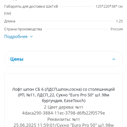
Габариты для доставки ШхГхВ
125*220*38* см
(см)
Длина
1.25
Страна производства
Россия
Подробнее
Цены
Лофт шпон СБ 6 (ЛДСП,шпон,сосна) со столешницей
(РП, №11, ЛДСП_22, Сукно "Euro Pro 50" ш1.98м
бургундия, EaseTouch)
2 Цвет дерева:
№11
4daca290-3884-11ec-3798-d6fb22f0579e
Реквизиты:
№11
25.06.2025 11:59:01/Сукно "Euro Pro 50" ш1.98м