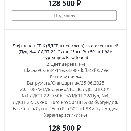
128 500 ₽
Под заказ
Лофт шпон СБ 6 (ЛДСП,шпон,сосна) со столешницей
(Пул, №4, ЛДСП_22, Сукно "Euro Pro 50" ш1.98м
бургундия, EaseTouch)
2 Цвет дерева:
№4
4daca290-3884-11ec-3798-d6fb22f0579e
Реквизиты:
№4
Выгружать/Стандартная/25.06.2025
12:01:08/№4/Доступно/ЛфШ6.ЛДСП.Ш.СС#П.
№4.ЛДСП_22.Er50b.Ea/ЛДСП_22/Пул, №4,
ЛДСП_22, Сукно "Euro Pro 50" ш1.98м бургундия,
EaseTouch/Сукно "Euro Pro 50" ш1.98м бургундия
Характеристики:
№4
128 500 ₽