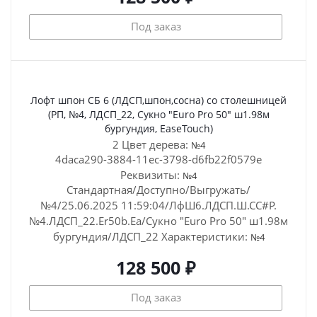
Под заказ
Лофт шпон СБ 6 (ЛДСП,шпон,сосна) со столешницей
(РП, №4, ЛДСП_22, Сукно "Euro Pro 50" ш1.98м
бургундия, EaseTouch)
2 Цвет дерева:
№4
4daca290-3884-11ec-3798-d6fb22f0579e
Реквизиты:
№4
Стандартная/Доступно/Выгружать/
№4/25.06.2025 11:59:04/ЛфШ6.ЛДСП.Ш.СС#Р.
№4.ЛДСП_22.Er50b.Ea/Сукно "Euro Pro 50" ш1.98м
бургундия/ЛДСП_22
Характеристики:
№4
128 500 ₽
Под заказ