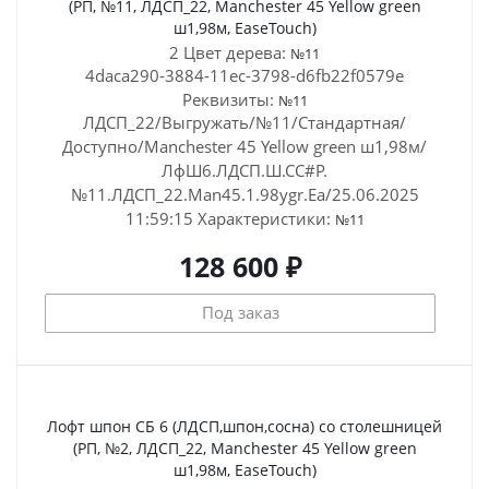
(РП, №11, ЛДСП_22, Manchester 45 Yellow green
ш1,98м, EaseTouch)
2 Цвет дерева:
№11
4daca290-3884-11ec-3798-d6fb22f0579e
Реквизиты:
№11
ЛДСП_22/Выгружать/№11/Стандартная/
Доступно/Manchester 45 Yellow green ш1,98м/
ЛфШ6.ЛДСП.Ш.СС#Р.
№11.ЛДСП_22.Man45.1.98ygr.Ea/25.06.2025
11:59:15
Характеристики:
№11
128 600 ₽
Под заказ
Лофт шпон СБ 6 (ЛДСП,шпон,сосна) со столешницей
(РП, №2, ЛДСП_22, Manchester 45 Yellow green
ш1,98м, EaseTouch)