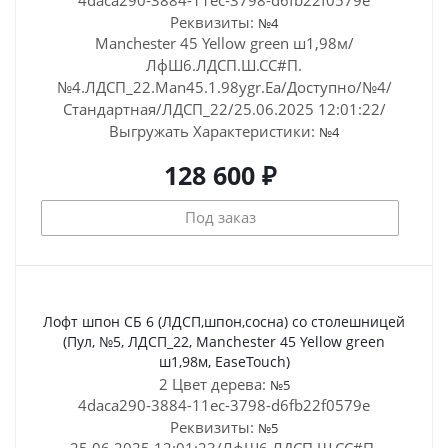
4daca290-3884-11ec-3798-d6fb22f0579e
Реквизиты:
№4
Manchester 45 Yellow green ш1,98м/
ЛфШ6.ЛДСП.Ш.СС#П.
№4.ЛДСП_22.Man45.1.98ygr.Ea/Доступно/№4/
Стандартная/ЛДСП_22/25.06.2025 12:01:22/
Выгружать
Характеристики:
№4
128 600 ₽
Под заказ
Лофт шпон СБ 6 (ЛДСП,шпон,сосна) со столешницей
(Пул, №5, ЛДСП_22, Manchester 45 Yellow green
ш1,98м, EaseTouch)
2 Цвет дерева:
№5
4daca290-3884-11ec-3798-d6fb22f0579e
Реквизиты:
№5