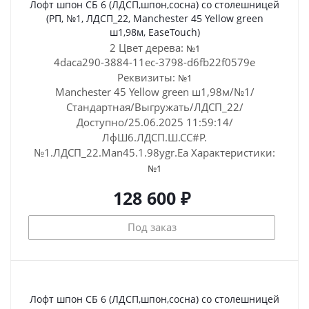
Лофт шпон СБ 6 (ЛДСП,шпон,сосна) со столешницей
(РП, №1, ЛДСП_22, Manchester 45 Yellow green
ш1,98м, EaseTouch)
2 Цвет дерева:
№1
4daca290-3884-11ec-3798-d6fb22f0579e
Реквизиты:
№1
Manchester 45 Yellow green ш1,98м/№1/
Стандартная/Выгружать/ЛДСП_22/
Доступно/25.06.2025 11:59:14/
ЛфШ6.ЛДСП.Ш.СС#Р.
№1.ЛДСП_22.Man45.1.98ygr.Ea
Характеристики:
№1
128 600 ₽
Под заказ
Лофт шпон СБ 6 (ЛДСП,шпон,сосна) со столешницей