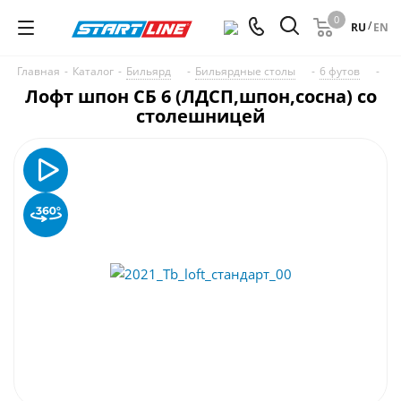
0
/
RU
EN
Главная
-
Каталог
-
Бильярд
-
Бильярдные столы
-
6 футов
-
Лофт шпон СБ 6 (ЛДСП,шпон,сосна) со
столешницей