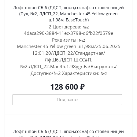
Лофт шпон СБ 6 (ЛДСП,шпон,сосна) со столешницей
(Пул, №2, ЛДСП_22, Manchester 45 Yellow green
ш1,98м, EaseTouch)
2 Цвет дерева:
№2
4daca290-3884-11ec-3798-d6fb22f0579e
Реквизиты:
№2
Manchester 45 Yellow green ш1,98м/25.06.2025
12:01:20/ЛДСП_22/Стандартная/
ЛфШ6.ЛДСП.Ш.СС#П.
№2.ЛДСП_22.Man45.1.98ygr.Ea/Выгружать/
Доступно/№2
Характеристики:
№2
128 600 ₽
Под заказ
Лофт шпон СБ 6 (ЛДСП,шпон,сосна) со столешницей