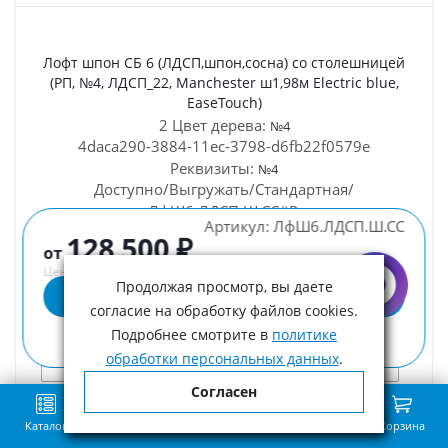
Лофт шпон СБ 6 (ЛДСП,шпон,сосна) со столешницей
(РП, №4, ЛДСП_22, Manchester ш1,98м Electric blue,
EaseTouch)
2 Цвет дерева:
№4
4daca290-3884-11ec-3798-d6fb22f0579e
Реквизиты:
№4
Доступно/Выгружать/Стандартная/
ЛфШ6.ЛДСП.Ш.СС#Р.
Артикул:
ЛфШ6.ЛДСП.Ш.СС
№4.ЛДСП_22.Man.1.98.elbl.Ea/№4/Manchester
128 500 ₽
от
ш1,98м Electric blue/25.06.2025 12:00:40/ЛДСП_22
Цена с учетом НДС
Характеристики:
№4
Продолжая просмотр, вы даете
Выбрать комплектацию
согласие на обработку файлов cookies.
129 600 ₽
Подробнее смотрите в
политике
обработки персональных данных
.
Под заказ
Согласен
Каталог
Поиск
Избранное
Сравнение
Связь
Корзина