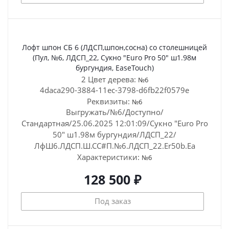
Лофт шпон СБ 6 (ЛДСП,шпон,сосна) со столешницей
(Пул, №6, ЛДСП_22, Сукно "Euro Pro 50" ш1.98м
бургундия, EaseTouch)
2 Цвет дерева:
№6
4daca290-3884-11ec-3798-d6fb22f0579e
Реквизиты:
№6
Выгружать/№6/Доступно/
Стандартная/25.06.2025 12:01:09/Сукно "Euro Pro
50" ш1.98м бургундия/ЛДСП_22/
ЛфШ6.ЛДСП.Ш.СС#П.№6.ЛДСП_22.Er50b.Ea
Характеристики:
№6
128 500 ₽
Под заказ