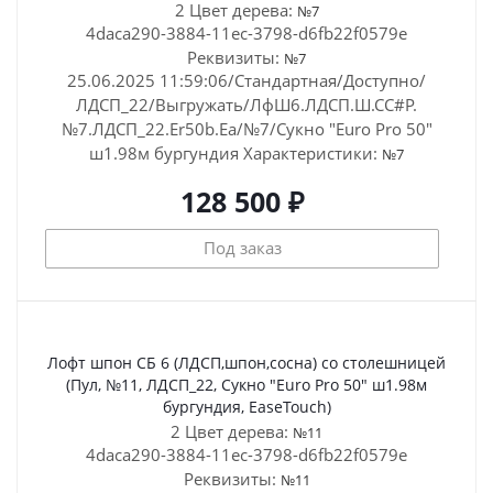
2 Цвет дерева:
№7
4daca290-3884-11ec-3798-d6fb22f0579e
Реквизиты:
№7
25.06.2025 11:59:06/Стандартная/Доступно/
ЛДСП_22/Выгружать/ЛфШ6.ЛДСП.Ш.СС#Р.
№7.ЛДСП_22.Er50b.Ea/№7/Сукно "Euro Pro 50"
ш1.98м бургундия
Характеристики:
№7
128 500 ₽
Под заказ
Лофт шпон СБ 6 (ЛДСП,шпон,сосна) со столешницей
(Пул, №11, ЛДСП_22, Сукно "Euro Pro 50" ш1.98м
бургундия, EaseTouch)
2 Цвет дерева:
№11
4daca290-3884-11ec-3798-d6fb22f0579e
Реквизиты:
№11