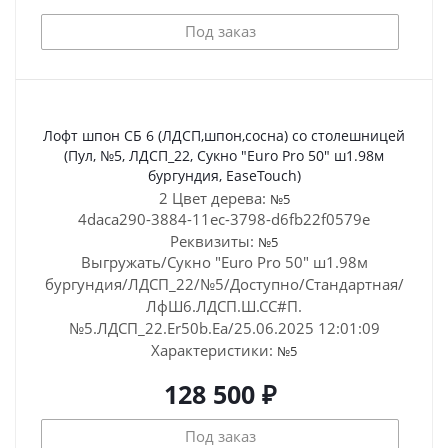
Под заказ
Лофт шпон СБ 6 (ЛДСП,шпон,сосна) со столешницей
(Пул, №5, ЛДСП_22, Сукно "Euro Pro 50" ш1.98м
бургундия, EaseTouch)
2 Цвет дерева:
№5
4daca290-3884-11ec-3798-d6fb22f0579e
Реквизиты:
№5
Выгружать/Сукно "Euro Pro 50" ш1.98м
бургундия/ЛДСП_22/№5/Доступно/Стандартная/
ЛфШ6.ЛДСП.Ш.СС#П.
№5.ЛДСП_22.Er50b.Ea/25.06.2025 12:01:09
Характеристики:
№5
128 500 ₽
Под заказ