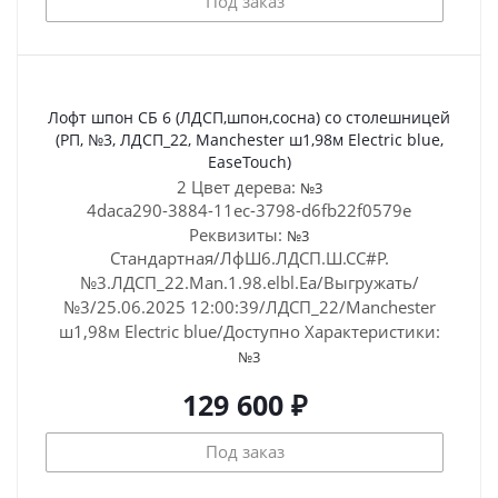
Под заказ
Лофт шпон СБ 6 (ЛДСП,шпон,сосна) со столешницей
(РП, №3, ЛДСП_22, Manchester ш1,98м Electric blue,
EaseTouch)
2 Цвет дерева:
№3
4daca290-3884-11ec-3798-d6fb22f0579e
Реквизиты:
№3
Стандартная/ЛфШ6.ЛДСП.Ш.СС#Р.
№3.ЛДСП_22.Man.1.98.elbl.Ea/Выгружать/
№3/25.06.2025 12:00:39/ЛДСП_22/Manchester
ш1,98м Electric blue/Доступно
Характеристики:
№3
129 600 ₽
Под заказ