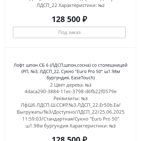
ЛДСП_22
Характеристики:
№2
128 500 ₽
Под заказ
Лофт шпон СБ 6 (ЛДСП,шпон,сосна) со столешницей
(РП, №3, ЛДСП_22, Сукно "Euro Pro 50" ш1.98м
бургундия, EaseTouch)
2 Цвет дерева:
№3
4daca290-3884-11ec-3798-d6fb22f0579e
Реквизиты:
№3
ЛфШ6.ЛДСП.Ш.СС#Р.№3.ЛДСП_22.Er50b.Ea/
Выгружать/№3/Доступно/ЛДСП_22/25.06.2025
11:59:03/Стандартная/Сукно "Euro Pro 50"
ш1.98м бургундия
Характеристики:
№3
128 500 ₽