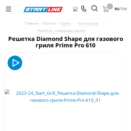
0
/
RU
EN
Главная
-
Каталог
-
Грили
-
Аксессуары
-
Решетки, сковороды, камни
-
Решетка Diamond Shape для газового
гриля Prime Pro 610