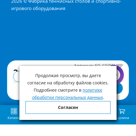
2026 © Фабрика теннисных столов и спортивно-
игрового оборудования
Артикул:
SG-CGDSHPP
2 390 ₽
Продолжая просмотр, вы даете
Купить в 1 клик
Цена с учетом НДС
согласие на обработку файлов cookies.
В корзину
Подробнее смотрите в
политике
обработки персональных данных
.
Согласен
Каталог
Поиск
Избранное
Сравнение
Связь
Корзина