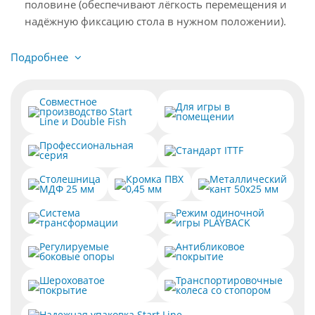
половине (обеспечивают лёгкость перемещения и
надёжную фиксацию стола в нужном положении).
Подробнее
Совместное
Для игры в
производство Start
помещении
Line и Double Fish
Профессиональная
Стандарт ITTF
серия
Столешница
Кромка ПВХ
Металлический
МДФ 25 мм
0,45 мм
кант 50х25 мм
Система
Режим одиночной
трансформации
игры PLAYBACK
Регулируемые
Антибликовое
боковые опоры
покрытие
Шероховатое
Транспортировочные
покрытие
колеса со стопором
Надежная упаковка Start Line