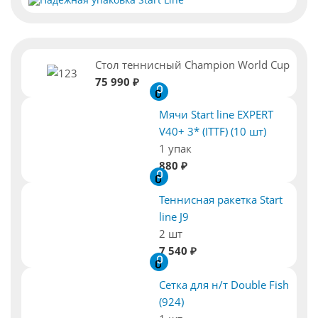
Стол теннисный Champion World Cup
75 990 ₽
Мячи Start line EXPERT
V40+ 3* (ITTF) (10 шт)
1 упак
880 ₽
Теннисная ракетка Start
line J9
2 шт
7 540 ₽
Сетка для н/т Double Fish
(924)