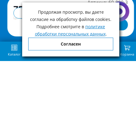
Артикул:
60-800-3
75 990 ₽
Продолжая просмотр, вы даете
Купить в 1 клик
Цена с учетом НДС
согласие на обработку файлов cookies.
В корзину
Подробнее смотрите в
политике
обработки персональных данных
.
Согласен
Каталог
Поиск
Избранное
Сравнение
Связь
Корзина