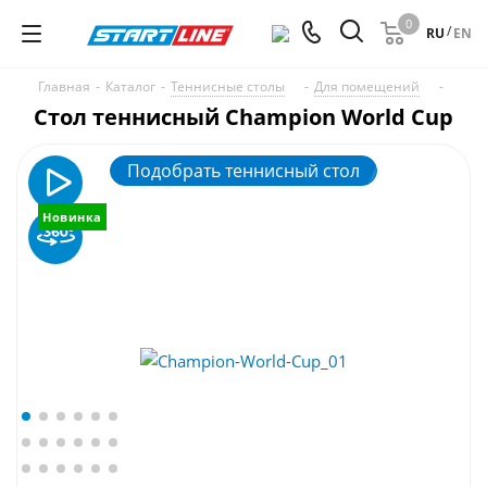
0
/
RU
EN
Главная
-
Каталог
-
Теннисные столы
-
Для помещений
-
Стол теннисный Champion World Cup
Подобрать теннисный стол
Новинка