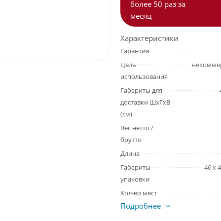
более 50 раз за
месяц
Характеристики
Гарантия
Цель
использования
Габариты для
доставки ШхГхВ
(см)
Вес нетто /
брутто
Длина
Габариты
46 x 
упаковки
Кол-во мест
Подробнее