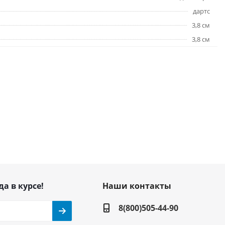
дартс
3,8 см
3,8 см
да в курсе!
Наши контакты
8(800)505-44-90