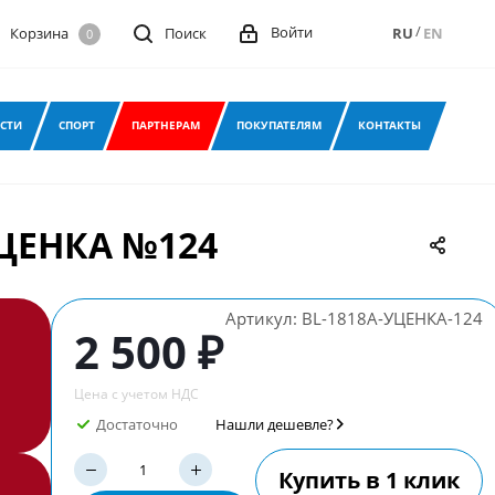
/
Войти
Корзина
Поиск
RU
EN
0
СТИ
СПОРТ
ПАРТНЕРАМ
ПОКУПАТЕЛЯМ
КОНТАКТЫ
 УЦЕНКА №124
Артикул:
BL-1818A-УЦЕНКА-124
2 500 ₽
Цена с учетом НДС
Достаточно
Нашли дешевле?
Купить в 1 клик