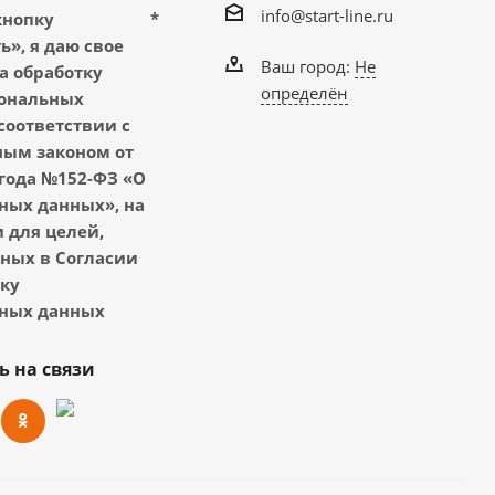
info@start-line.ru
кнопку
*
», я даю свое
Ваш город:
Не
а обработку
определён
ональных
соответствии с
ым законом от
 года №152-ФЗ «О
ных данных», на
 для целей,
ных в Согласии
тку
ных данных
ь на связи