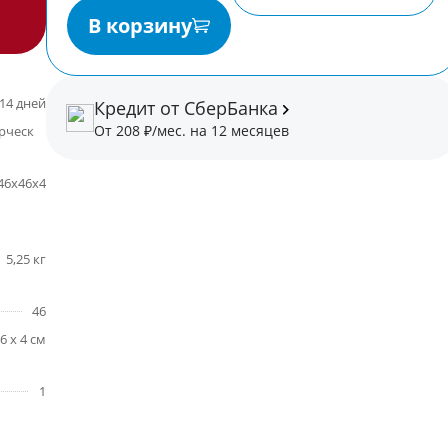
В корзину
14 дней
Кредит от СберБанка
От 208 ₽/мес. на 12 месяцев
некоммерческая
46x46x4
5,25 кг
46
46 x 4 см
1