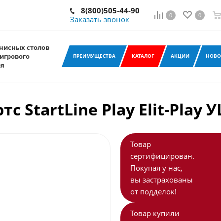
8(800)505-44-90
0
0
Заказать звонок
нисных столов
игрового
ПРЕИМУЩЕСТВА
КАТАЛОГ
АКЦИИ
НОВО
ия
с StartLine Play Elit-Play
Товар
сертифицирован.
Покупая у нас,
вы застрахованы
от подделок!
Товар купили