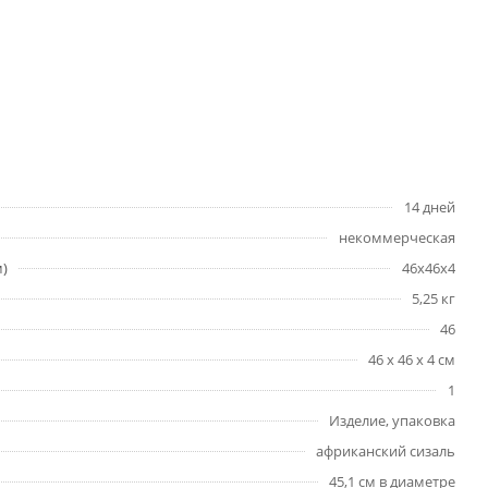
14 дней
некоммерческая
м)
46x46x4
5,25 кг
46
46 x 46 x 4 см
1
Изделие, упаковка
африканский сизаль
45,1 см в диаметре