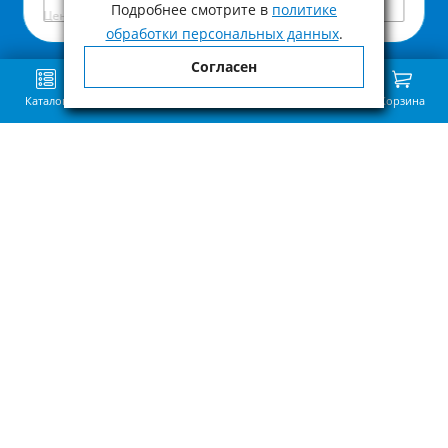
Под заказ
Подробнее смотрите в
политике
Цена с учетом НДС
обработки персональных данных
.
Согласен
Каталог
Поиск
Избранное
Сравнение
Связь
Корзина
Приведённая на нашем сайте информация о наличии, сроке поставки,
стоимости, характеристиках товара носит ознакомительный характер и
не является публичной офертой, определенной пунктом 2 статьи 437 ГК
РФ.