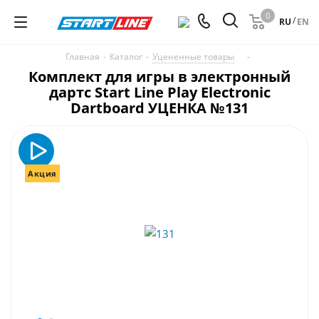
0
/
RU
EN
Главная
-
Каталог
-
Уцененные товары
-
Комплект для игры в электронный
дартс Start Line Play Electronic
Dartboard УЦЕНКА №131
Акция