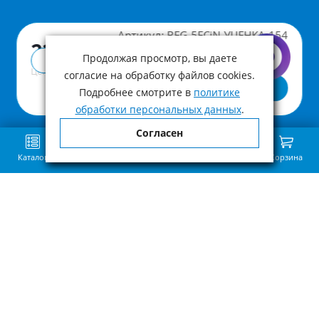
Артикул:
BFG-5FСiN-УЦЕНКА-154
22 000 ₽
Продолжая просмотр, вы даете
Купить в 1 клик
Цена с учетом НДС
согласие на обработку файлов cookies.
В корзину
Подробнее смотрите в
политике
обработки персональных данных
.
Согласен
Каталог
Поиск
Избранное
Сравнение
Связь
Корзина