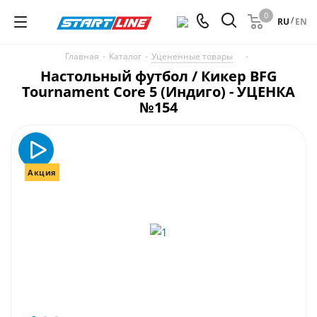
0
/
RU
EN
Главная
-
Каталог
-
Уцененные товары
-
Настольный футбол / Кикер BFG
Tournament Core 5 (Индиго) - УЦЕНКА
№154
Акция