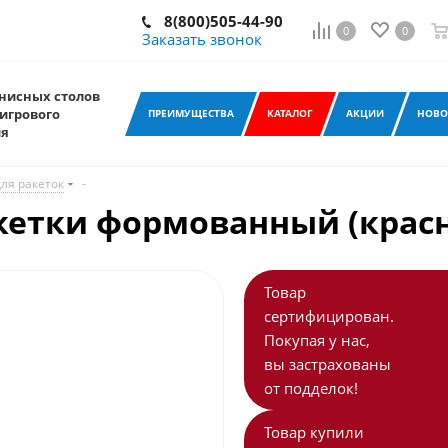
8(800)505-44-90
0
0
Заказать звонок
нисных столов
игрового
ПРЕИМУЩЕСТВА
КАТАЛОГ
АКЦИИ
НОВО
ия
ля ракеток
-
акетки формованный (крас
Товар
сертифицирован.
Покупая у нас,
вы застрахованы
от подделок!
Товар купили