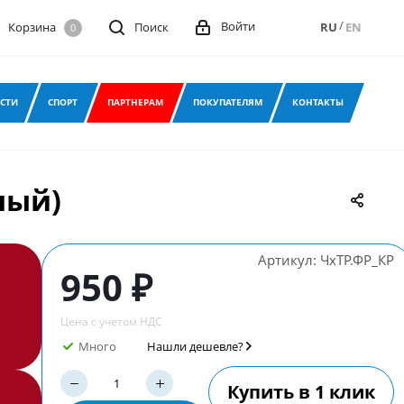
/
Войти
Корзина
Поиск
RU
EN
0
СТИ
СПОРТ
ПАРТНЕРАМ
ПОКУПАТЕЛЯМ
КОНТАКТЫ
ный)
Артикул:
ЧхТР.ФР_КР
950 ₽
Цена с учетом НДС
Много
Нашли дешевле?
Купить в 1 клик