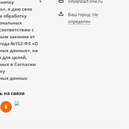
info@start-line.ru
кнопку
*
», я даю свое
Ваш город:
Не
а обработку
определён
ональных
соответствии с
ым законом от
 года №152-ФЗ «О
ных данных», на
 для целей,
ных в Согласии
тку
ных данных
ь на связи