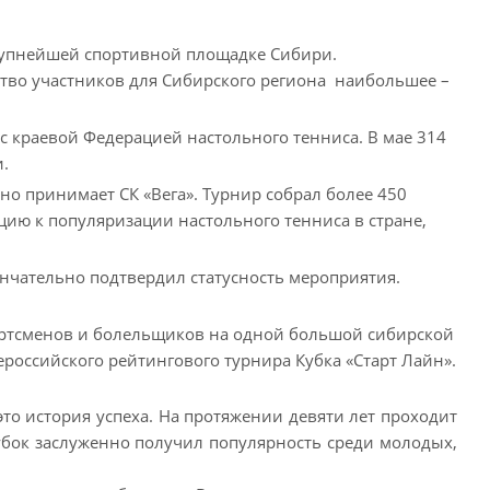
рупнейшей спортивной площадке Сибири.
ство участников для Сибирского региона наибольшее –
 с краевой Федерацией настольного тенниса. В мае 314
и.
о принимает СК «Вега». Турнир собрал более 450
цию к популяризации настольного тенниса в стране,
ончательно подтвердил статусность мероприятия.
портсменов и болельщиков на одной большой сибирской
сероссийского рейтингового турнира Кубка «Старт Лайн».
то история успеха. На протяжении девяти лет проходит
убок заслуженно получил популярность среди молодых,