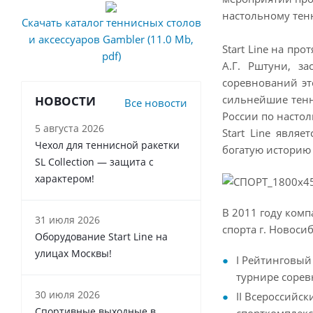
настольному тенн
Скачать каталог теннисных столов
и аксессуаров Gambler (11.0 Mb,
Start Line на пр
pdf)
А.Г. Рштуни, з
соревнований эт
сильнейшие тенн
НОВОСТИ
Все новости
России по настол
5 августа 2026
Start Line явля
Чехол для теннисной ракетки
богатую историю
SL Collection — защита с
характером!
В 2011 году комп
31 июля 2026
спорта г. Новос
Оборудование Start Line на
улицах Москвы!
I Рейтинговый 
турнире сорев
30 июля 2026
II Всероссийс
Спортивные выходные в
спорткомплекс