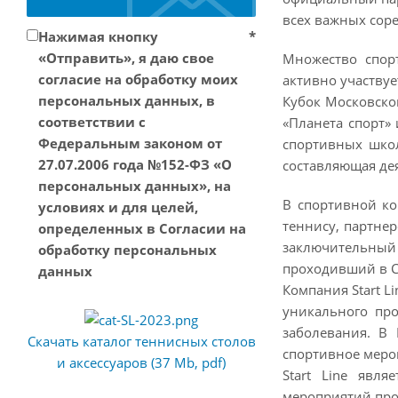
всех важных соре
Нажимая кнопку
*
«Отправить», я даю свое
Множество спорт
согласие на обработку моих
активно участву
персональных данных, в
Кубок Московско
соответствии с
«Планета спорт»
Федеральным законом от
спортивных школ
27.07.2006 года №152-ФЗ «О
составляющая дея
персональных данных», на
В спортивной ко
условиях и для целей,
теннису, партне
определенных в Согласии на
заключительный 
обработку персональных
проходивший в Со
данных
Компания Start L
уникального про
заболевания. В
Скачать каталог теннисных столов
спортивное меро
и аксессуаров (37 Mb, pdf)
Start Line явл
мероприятий про