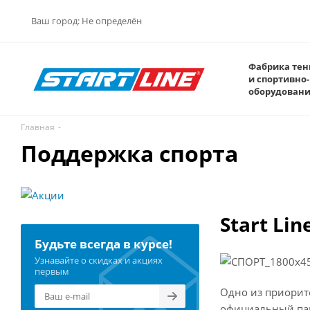
Ваш город:
Не определён
Фабрика тен
и спортивно-
оборудован
Главная
-
Поддержка спорта
Start Lin
Будьте всегда в курсе!
Узнавайте о скидках и акциях
первым
Одно из приорите
официальный пар