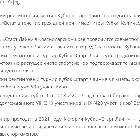
ий рейтинговый турнир Кубок «Старт Лайн» проходит на к
 «Вега» в течение трех дней принимает игры Кубка. Количе
ок «Старт Лайн» в Краснодарском крае проводится совместно
о всех уголков России съехались в город Славянск-на-Кубан
кий рейтинговый турнир Кубок «Старт Лайн» уже традиционн
остоянно растущее число спортсменов подтверждает тенден
ни вдохновлять.
ский рейтинговый турнир Кубок «Старт Лайн» в СК «Вега» ок
собрали уже 500 участников.
егодно ждут кубок. Так 2018 и 2019 год снова собирают с
олгожданного VIII (310 участников) и IX (420 участников) В
ир проходит в 2021 году. История Кубка «Старт Лайн» — э
ая новые регионы, увеличивая число юных теннисистов. К
ды спортсменов.