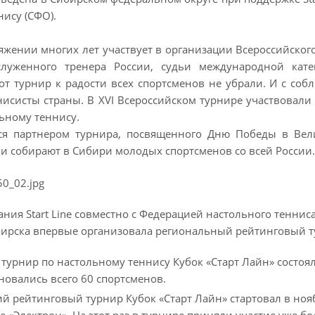
ису (СФО).
отяжении многих лет участвует в организации Всероссийск
аслуженного тренера России, судьи международной кат
от турнир к радости всех спортсменов не убрали. И с со
исисты страны. В XVI Всероссийском турнире участвовали 
ьному теннису.
ется партнером турнира, посвященного Дню Победы в Ве
 и собирают в Сибири молодых спортсменов со всей России.
ания Start Line совместно с Федерацией настольного тенни
ибирска впервые организовала региональный рейтинговый т
турнир по настольному теннису Кубок «Старт Лайн» состоялс
новались всего 60 спортсменов.
кий рейтинговый турнир Кубок «Старт Лайн» стартовал в но
е «Электрон». На этот раз в турнире приняли участие уже 