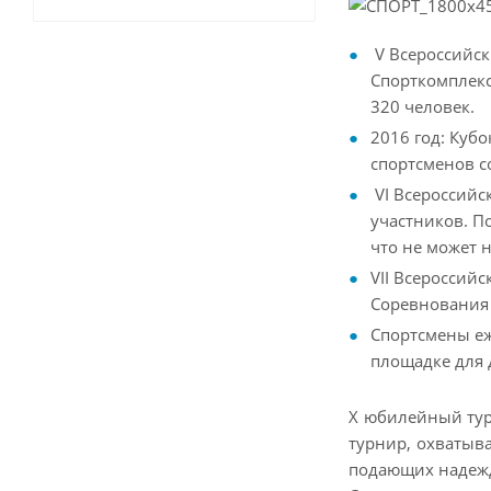
V Всероссийск
Спорткомплекс
320 человек.
2016 год: Куб
спортсменов с
VI Всероссийс
участников. П
что не может 
VII Всероссий
Соревнования 
Спортсмены еж
площадке для д
X юбилейный турн
турнир, охватыв
подающих надеж