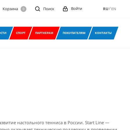
/
Войти
Корзина
Поиск
RU
EN
0
СТИ
СПОРТ
ПАРТНЕРАМ
ПОКУПАТЕЛЯМ
КОНТАКТЫ
звитие настольного тенниса в России. Start Line —
ярно оказывает техническую поддержку в проведении