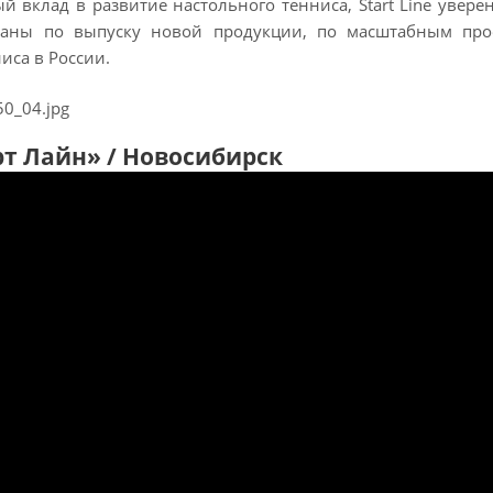
й вклад в развитие настольного тенниса, Start Line увер
аны по выпуску новой продукции, по масштабным про
иса в России.
рт Лайн» / Новосибирск