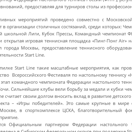
внований, предоставляя для турниров столы из профессиона
ивных мероприятий проведено совместно с Московской 
ет в организации столичных состязаний, среди которых: Ч
й школьной Лиги, Кубок Прессы, Командный чемпионат Ф
 и открытая игровая теннисная площадка «Пинг-Понг Air» 
 города Москвы, предоставление теннисного оборудова
тельности Start Line.
пилке Start Line такие масштабные мероприятия, как пр
рство Всероссийского Фестиваля по настольному теннису 
этап командного чемпионата Федерации настольного тенни
чи. Сильнейшие клубы вели борьбу за медали и кубки чемпи
ine считает своим долгом вносить вклад в развитие детског
екта – «Игры победителей». Это самые крупные в мире 
 Москве, в спорткомплексе ЦСКА, благотворительный фо
приятие.
яется Официальным партнером Федерации настольного 
ведена в Сибирском федеральном округе при поддержке Sta