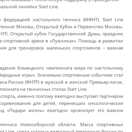
льной линейки Start Line.
федерацией настольного тенниса (МФНТ). Start Line
емпионат Москвы, Открытый Кубок и Первенство Москвы,
НТР, Открытый кубок Государственной Думы, праздник
на спортивной арене в «Лужниках». Помощь в развитии
ния для тренировок маленьких спортсменов – важная
оведение Командного чемпионата мира по настольному
«Народные игры». Значимым спортивным событием стал
са России (ФНТР) в мужской и женской Премьер-лигах,
оната на теннисных столах Start Line.
о спорта, именно поэтому ежегодно выступает партнером
соревнования для детей, перенесших онкологические
нд «Подари жизнь» ежегодно организует это важное
тенниса Новосибирской области. Масса спортивных
rt Line, среди которых ежегодный Чемпионат России по