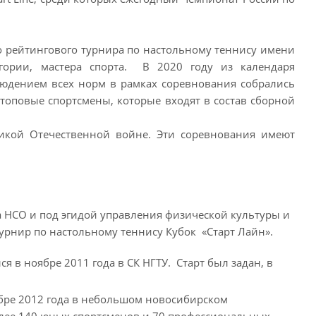
ого рейтингового турнира по настольному теннису имени
егории, мастера спорта. В 2020 году из календаря
блюдением всех норм в рамках соревнования собрались
топовые спортсмены, которые входят в состав сборной
ликой Отечественной войне. Эти соревнования имеют
са НСО и под эгидой управления физической культуры и
урнир по настольному теннису Кубок «Старт Лайн».
я в ноябре 2011 года в СК НГТУ. Старт был задан, в
ябре 2012 года в небольшом новосибирском
более 140 юных спортсменов и 70 профессиональных