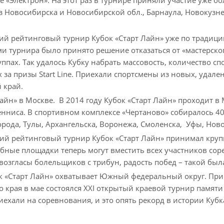
з Новосибирска и Новосибирской обл., Барнаула, Новокузнец
ский рейтинговый турнир Кубок «Старт Лайн» уже по традици
и турнира было принято решение отказаться от «мастерско
уппах. Так удалось Кубку набрать массовость, количество с
 за призы Start Line. Приехали спортсмены из новых, удал
 край.
Лайн» в Москве. В 2014 году Кубок «Старт Лайн» проходит 
енниса. В спортивном комплексе «Чертаново» собиралось 40
рода, Тулы, Архангельска, Воронежа, Смоленска, Уфы, Ново
кий рейтинговый турнир Кубок «Старт Лайн» принимал кру
бные площадки теперь могут вместить всех участников соре
озгласы болельщиков с трибун, радость побед – такой была
ок «Старт Лайн» охватывает Южный федеральный округ. Пр
о края в мае состоялся XXI открытый краевой турнир памяти
иехали на соревнования, и это опять рекорд в истории Кубк