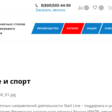
8(800)505-44-90
0
0
Заказать звонок
нисных столов
игрового
ПРЕИМУЩЕСТВА
КАТАЛОГ
АКЦИИ
НОВО
ия
e и спорт
тных направлений деятельности Start Line – поддержка и ра
тнер Федерации настольного тенниса России (ФНТР), регул