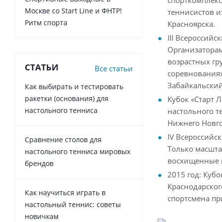
Москве со Start Line и ФНТР!
теннисистов и
Ритм спорта
Красноярска.
III Всероссий
Организаторам
возрастных гр
СТАТЬИ
Все статьи
соревнованиях
Забайкальский
Как выбирать и тестировать
ракетки (основания) для
Кубок «Старт 
настольного тенниса
настольного т
Нижнего Новго
IV Всероссийс
Сравнение столов для
Только масшта
настольного тенниса мировых
восхищенные в
брендов
2015 год: Куб
Краснодарског
Как научиться играть в
спортсмена пр
настольный теннис: советы
новичкам