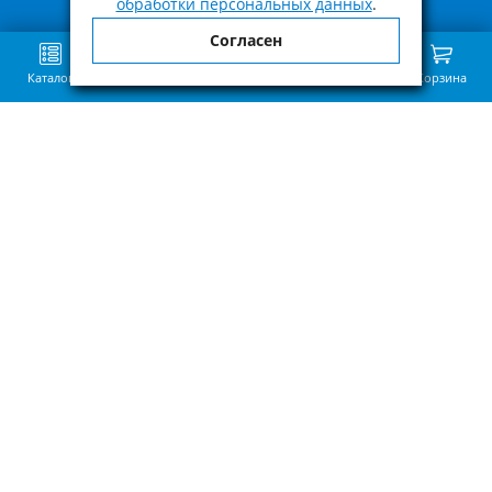
обработки персональных данных
.
Согласен
Каталог
Поиск
Избранное
Сравнение
Связь
Корзина
Приведённая на нашем сайте информация о наличии, сроке поставки,
стоимости, характеристиках товара носит ознакомительный характер и
не является публичной офертой, определенной пунктом 2 статьи 437 ГК