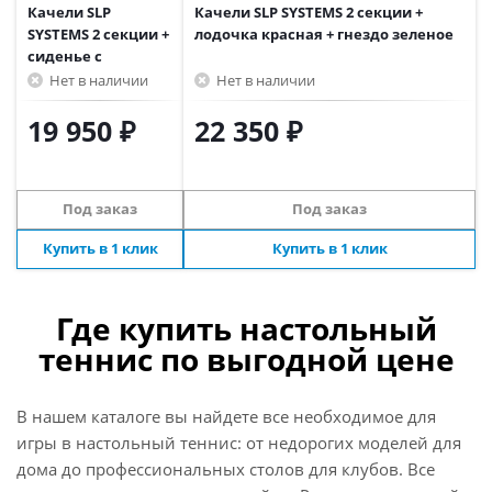
Качели SLP
Качели SLP SYSTEMS 2 секции +
SYSTEMS 2 секции +
лодочка красная + гнездо зеленое
сиденье с
фиксацией желтое
Нет в наличии
Нет в наличии
+ сиденье гибкое
желтое
19 950 ₽
22 350 ₽
Под заказ
Под заказ
Купить в 1 клик
Купить в 1 клик
Где купить настольный
теннис по выгодной цене
В нашем каталоге вы найдете все необходимое для
игры в настольный теннис: от недорогих моделей для
дома до профессиональных столов для клубов. Все