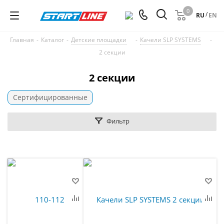
0
/
RU
EN
Главная
-
Каталог
-
Детские площадки
-
Качели SLP SYSTEMS
-
2 секции
2 секции
Сертифицированные
Фильтр