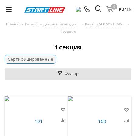
0
/
RU
EN
Главная
-
Каталог
-
Детские площадки
-
Качели SLP SYSTEMS
-
1 секция
1 секция
Сертифицированные
Фильтр