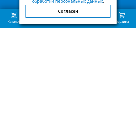
обработки персональных данных
.
Согласен
Каталог
Поиск
Избранное
Сравнение
Связь
Корзина
Приведённая на нашем сайте информация о наличии, сроке поставки,
стоимости, характеристиках товара носит ознакомительный характер и
не является публичной офертой, определенной пунктом 2 статьи 437 ГК