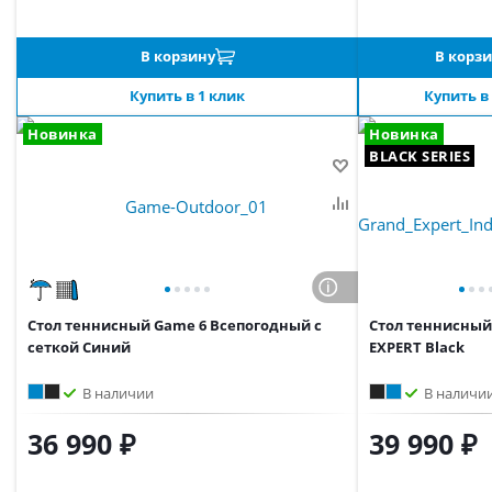
В корзину
В корз
Купить в 1 клик
Купить в
Новинка
Новинка
BLACK SERIES
Стол теннисный Game 6 Всепогодный с
Стол теннисны
сеткой Синий
EXPERT Black
В наличии
В наличи
36 990 ₽
39 990 ₽