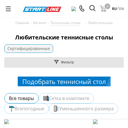
0
/
RU
EN
Главная
-
Каталог
-
Теннисные столы
-
Любительские
Любительские теннисные столы
Сертифицированные
Фильтр
Подобрать теннисный стол
Все товары
Сетка в комплекте
Всепогодные
Уменьшенного размера