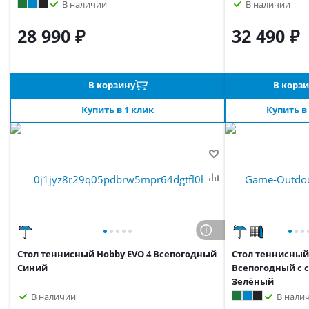
В наличии
В наличии
28 990 ₽
32 490 ₽
В корзину
В корз
Купить в 1 клик
Купить в
Стол теннисный Hobby EVO 4 Всепогодный
Стол теннисны
Синий
Всепогодный с 
Зелёный
В наличии
В нали