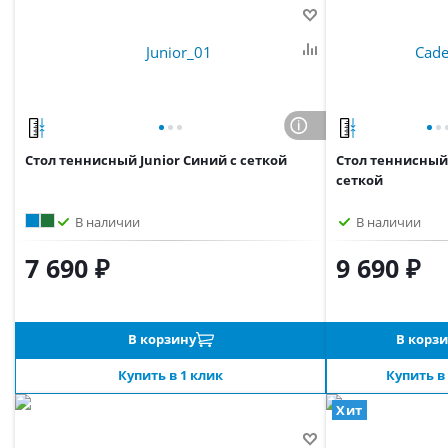
Стол теннисный Junior Синий с сеткой
Стол теннисный 
сеткой
В наличии
В наличии
7 690 ₽
9 690 ₽
В корзину
В корз
Купить в 1 клик
Купить в
Хит