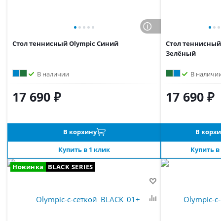
Стол теннисный Olympic Синий
Стол теннисный
Зелёный
В наличии
В наличи
17 690 ₽
17 690 ₽
В корзину
В корз
Купить в 1 клик
Купить в
Новинка
BLACK SERIES