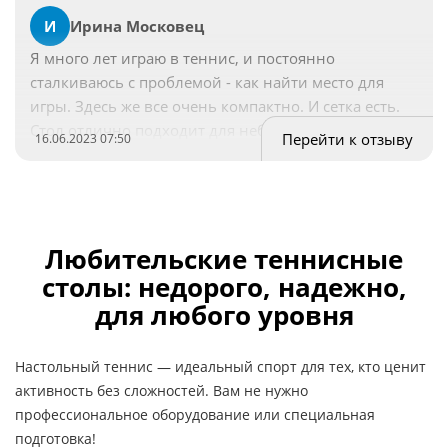
И
Ирина Московец
Я много лет играю в теннис, и постоянно
сталкиваюсь с проблемой - как найти место для
игры. Здесь же все очень компактно. И сетка есть.
Стол отлично подходит для небольшого
Перейти к отзыву
16.06.2023 07:50
помещения. Достоинства: Компактный. Легко
складывается. Сетка есть. ; Недостатки: Нет.
Отличный стол для тренировок. В сложенном виде
занимает совсем мало места. Покупкой довольна.
Любительские теннисные
столы: недорого, надежно,
для любого уровня
Настольный теннис — идеальный спорт для тех, кто ценит
активность без сложностей. Вам не нужно
профессиональное оборудование или специальная
подготовка!