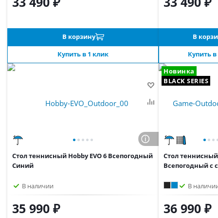
33 490 ₽
33 490 ₽
В корзину
В корз
Купить в 1 клик
Купить в
Новинка
BLACK SERIES
Стол теннисный Hobby EVO 6 Всепогодный
Стол теннисный
Синий
Всепогодный с с
В наличии
В наличи
35 990 ₽
36 990 ₽