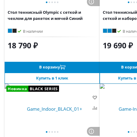
Стол теннисный Olympic с сеткой и
Стол теннисный 
чехлом для ракеток и мячей Синий
сеткой и набор
В наличии
В нали
18 790 ₽
19 690 ₽
В корзину
В корз
Купить в 1 клик
Купить в
Новинка
BLACK SERIES