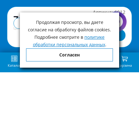
Артикул:
6012
7 690 ₽
Продолжая просмотр, вы даете
Купить в 1 клик
Цена с учетом НДС
согласие на обработку файлов cookies.
В корзину
Подробнее смотрите в
политике
обработки персональных данных
.
Согласен
Каталог
Поиск
Избранное
Сравнение
Связь
Корзина