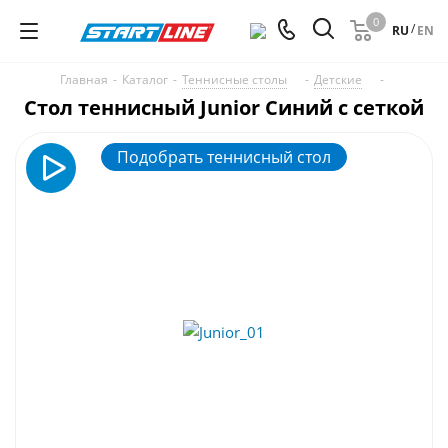
0
/
RU
EN
Главная
-
Каталог
-
Теннисные столы
-
Детские
-
Стол теннисный Junior Синий с сеткой
Подобрать теннисный стол