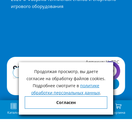
игрового оборудования
Артикул:
ЧхТР.С
990 ₽
Продолжая просмотр, вы даете
Купить в 1 клик
Цена с учетом НДС
согласие на обработку файлов cookies.
В корзину
Подробнее смотрите в
политике
обработки персональных данных
.
Согласен
Каталог
Поиск
Избранное
Сравнение
Связь
Корзина