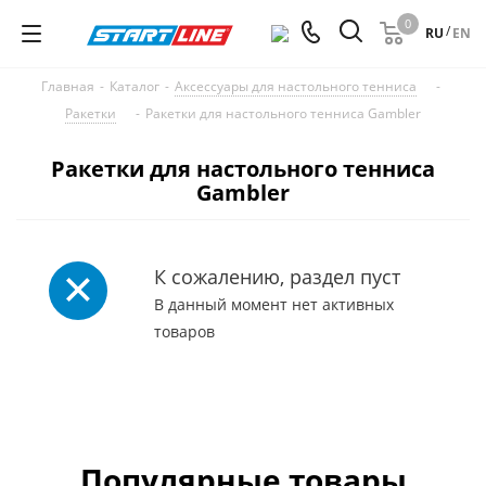
0
/
RU
EN
Главная
-
Каталог
-
Аксессуары для настольного тенниса
-
Ракетки
-
Ракетки для настольного тенниса Gambler
Ракетки для настольного тенниса
Gambler
К сожалению, раздел пуст
В данный момент нет активных
товаров
Популярные товары