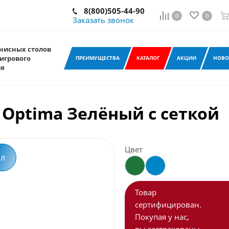
8(800)505-44-90
0
0
Заказать звонок
нисных столов
игрового
ПРЕИМУЩЕСТВА
КАТАЛОГ
АКЦИИ
НОВО
ия
 Optima Зелёный с сеткой
Цвет
ол
Товар
сертифицирован.
Покупая у нас,