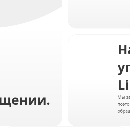
Н
у
L
ещении.
Мы за
поэто
обреш