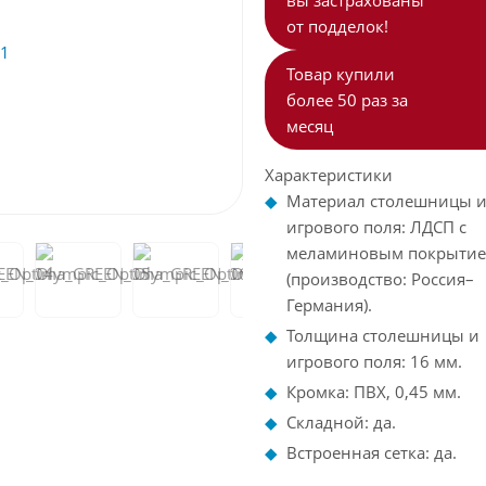
вы застрахованы
от подделок!
Товар купили
более 50 раз за
месяц
Характеристики
Материал столешницы 
игрового поля: ЛДСП с
меламиновым покрыти
(производство: Россия–
Германия).
Толщина столешницы и
игрового поля: 16 мм.
Кромка: ПВХ, 0,45 мм.
Складной: да.
Встроенная сетка: да.