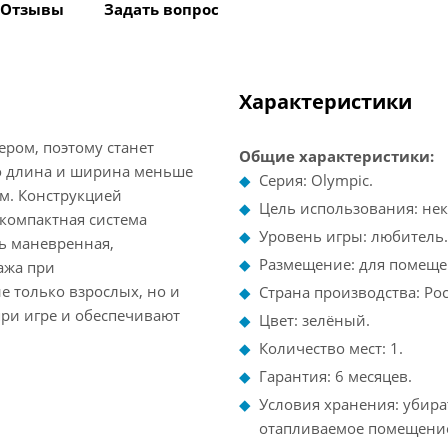
Отзывы
Задать вопрос
Характеристики
ром, поэтому станет
Общие характеристики:
о длина и ширина меньше
Серия: Olympic.
см. Конструкцией
Цель использования: не
компактная система
Уровень игры: любитель.
ль маневренная,
Размещение: для помеще
ажа при
е только взрослых, но и
Страна производства: Рос
ри игре и обеспечивают
Цвет: зелёный.
Количество мест: 1.
Гарантия: 6 месяцев.
Условия хранения: убира
отапливаемое помещени