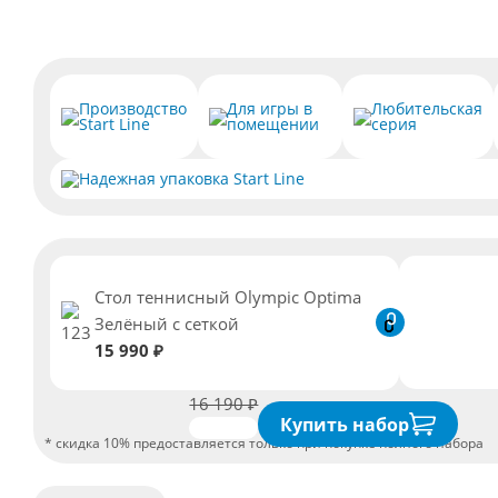
Производство
Для игры в
Любительская
Start Line
помещении
серия
Надежная упаковка Start Line
Стол теннисный Olympic Optima
Зелёный с сеткой
15 990 ₽
16 190 ₽
Купить набор
* скидка 10% предоставляется только при покупке полного набора