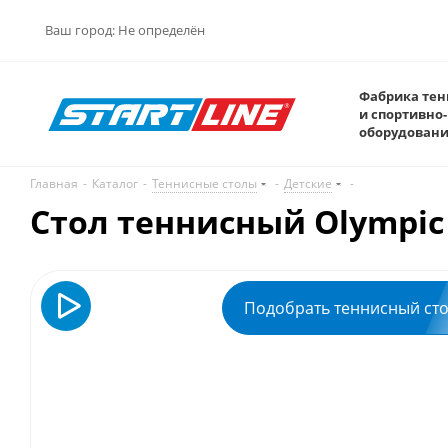
Ваш город:
Не определён
Фабрика тен
и спортивно-
оборудован
Главная
-
Каталог
-
Теннисные столы
-
Детские
-
Стол теннисный Olympic
Подобрать теннисный ст