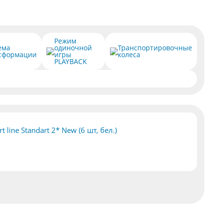
Режим
ема
одиночной
Транспортировочные
сформации
игры
колеса
PLAYBACK
t line Standart 2* New (6 шт, бел.)