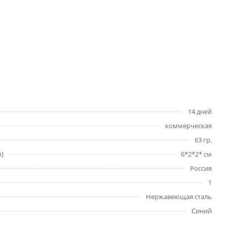
14 дней
коммерческая
63 гр.
м)
6*2*2* см
Россия
1
Нержавеющая сталь
Синий