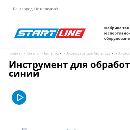
Ваш город:
Не определён
Фабрика тен
и спортивно-
оборудован
Главная
-
Каталог
-
Бильярд
-
Аксессуары для бильярда
-
Аксесс
Инструмент для обработ
синий