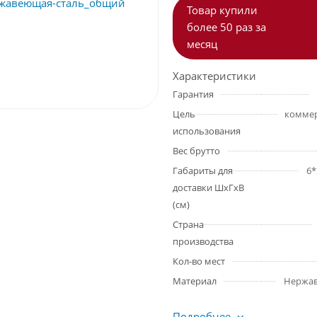
Товар купили
более 50 раз за
месяц
Характеристики
Гарантия
Цель
коммер
использования
Вес брутто
Габариты для
6*
доставки ШхГхВ
(см)
Страна
производства
Кол-во мест
Материал
Нержа
Подробнее