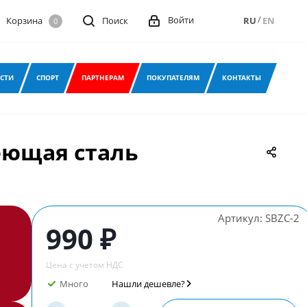
/
Войти
Корзина
Поиск
RU
EN
0
СТИ
СПОРТ
ПАРТНЕРАМ
ПОКУПАТЕЛЯМ
КОНТАКТЫ
еющая сталь
Артикул:
SBZC-2
990 ₽
Цена с учетом НДС
Много
Нашли дешевле?