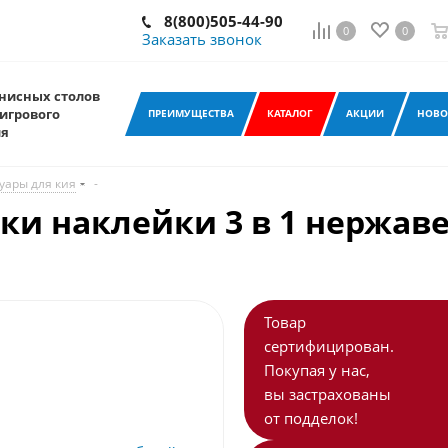
8(800)505-44-90
0
0
Заказать звонок
нисных столов
игрового
ПРЕИМУЩЕСТВА
КАТАЛОГ
АКЦИИ
НОВО
ия
уары для кия
-
ки наклейки 3 в 1 нержав
Товар
сертифицирован.
Покупая у нас,
вы застрахованы
от подделок!