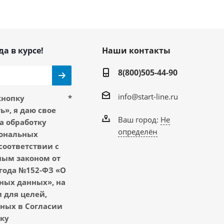
да в курсе!
Наши контакты
8(800)505-44-90
info@start-line.ru
кнопку
*
», я даю свое
Ваш город:
Не
а обработку
определён
ональных
соответствии с
ым законом от
 года №152-ФЗ «О
ных данных», на
 для целей,
ных в Согласии
тку