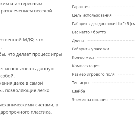
ярким и интересным
Гарантия
 развлечением веселой
Цель использования
Габариты для доставки ШхГхВ (с
Вес нетто / брутто
чественной МДФ, что
Длина
.
Габариты упаковки
, что делает процесс игры
Кол-во мест
Комплектация
яет использовать данную
Размер игрового поля
 собой.
анения даже в самой
Тип игры
ы, позволяющие легко
Шайба
Элементы питания
механическими счетами, а
аропрочного пластика.