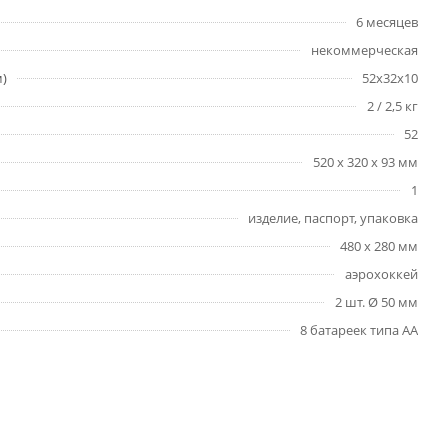
6 месяцев
некоммерческая
м)
52х32х10
2 / 2,5 кг
52
520 x 320 x 93 мм
1
изделие, паспорт, упаковка
480 х 280 мм
аэрохоккей
2 шт. Ø 50 мм
8 батареек типа АА