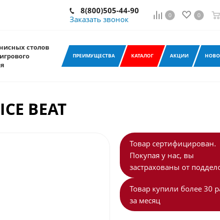
8(800)505-44-90
0
0
Заказать звонок
нисных столов
игрового
ПРЕИМУЩЕСТВА
КАТАЛОГ
АКЦИИ
НОВО
ия
ICE BEAT
Товар сертифицирован.
Покупая у нас, вы
застрахованы от поддело
Товар купили более 30 р
за месяц