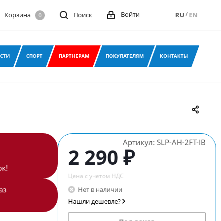
/
Войти
Корзина
Поиск
RU
EN
0
СТИ
СПОРТ
ПАРТНЕРАМ
ПОКУПАТЕЛЯМ
КОНТАКТЫ
Артикул:
SLP-AH-2FT-IB
2 290 ₽
к!
Цена с учетом НДС
аз
Нет в наличии
Нашли дешевле?