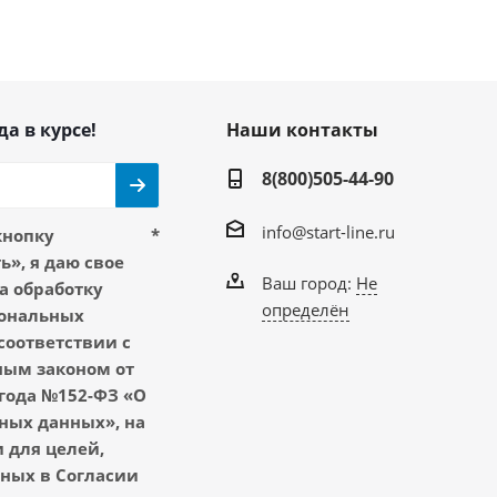
да в курсе!
Наши контакты
8(800)505-44-90
info@start-line.ru
кнопку
*
», я даю свое
Ваш город:
Не
а обработку
определён
ональных
соответствии с
ым законом от
 года №152-ФЗ «О
ных данных», на
 для целей,
ных в Согласии