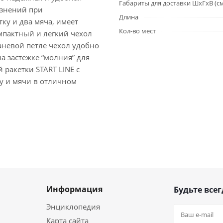
Габариты для доставки ШхГхВ (с
язнений при
Длина
ку и два мяча, имеет
Кол-во мест
мпактный и легкий чехол
аневой петле чехол удобно
 застежке “молния” для
 ракетки START LINE с
ку и мячи в отличном
Информация
Будьте всег
Энциклопедия
Карта сайта