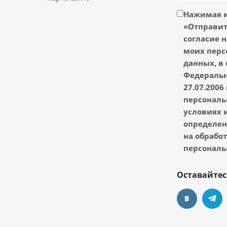
Нажимая 
«Отправить
согласие н
моих перс
данных, в 
Федеральн
27.07.2006
персональ
условиях и
определен
на обрабо
персональ
Оставайтес