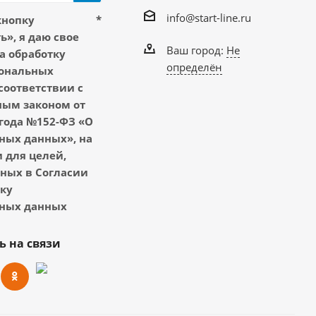
info@start-line.ru
кнопку
*
», я даю свое
Ваш город:
Не
а обработку
определён
ональных
соответствии с
ым законом от
 года №152-ФЗ «О
ных данных», на
 для целей,
ных в Согласии
тку
ных данных
ь на связи