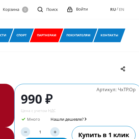
/
Войти
Корзина
Поиск
RU
EN
0
СТИ
СПОРТ
ПАРТНЕРАМ
ПОКУПАТЕЛЯМ
КОНТАКТЫ
Артикул:
ЧхТР.Ор
990 ₽
Цена с учетом НДС
Много
Нашли дешевле?
Купить в 1 клик