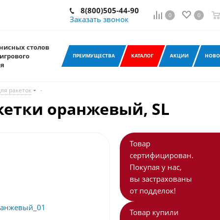
8(800)505-44-90
0
0
Заказать звонок
нисных столов
игрового
ПРЕИМУЩЕСТВА
КАТАЛОГ
АКЦИИ
НОВО
ия
ля ракеток
-
кетки оранжевый, SL
Товар
сертифицирован.
Покупая у нас,
вы застрахованы
от подделок!
Товар купили