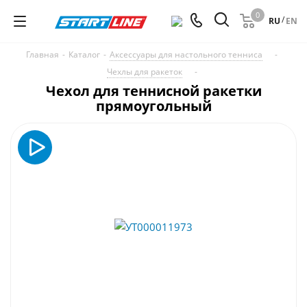
0
/
RU
EN
Главная
-
Каталог
-
Аксессуары для настольного тенниса
-
Чехлы для ракеток
-
Чехол для теннисной ракетки
прямоугольный