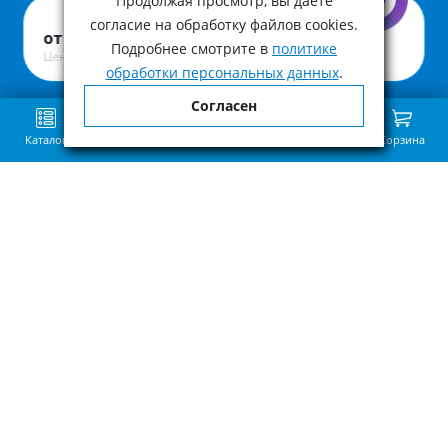
Продолжая просмотр, вы даете
Артикул:
ЧхТР.ПУ
900 ₽
согласие на обработку файлов cookies.
от
Подробнее смотрите в
политике
Цена с учетом НДС
обработки персональных данных
.
Согласен
Каталог
Поиск
Избранное
Сравнение
Связь
Корзина
Приведённая на нашем сайте информация о наличии, сроке поставки,
стоимости, характеристиках товара носит ознакомительный характер и
не является публичной офертой, определенной пунктом 2 статьи 437 ГК
РФ.