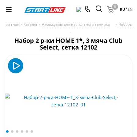
0
/
RU
EN
Главная
-
Каталог
-
Аксессуары для настольного тенниса
-
Наборы
-
Набор 2 р-ки HOME 1*, 3 мяча Club
Select, сетка 12102