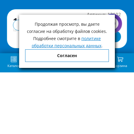
Артикул:
12102
1 090 ₽
Продолжая просмотр, вы даете
Купить в 1 клик
Цена с учетом НДС
согласие на обработку файлов cookies.
В корзину
Подробнее смотрите в
политике
обработки персональных данных
.
Согласен
Каталог
Поиск
Избранное
Сравнение
Связь
Корзина
Приведённая на нашем сайте информация о наличии, сроке поставки,