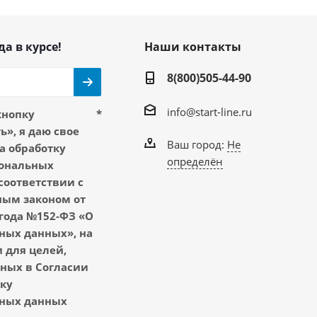
да в курсе!
Наши контакты
8(800)505-44-90
info@start-line.ru
кнопку
*
», я даю свое
Ваш город:
Не
а обработку
определён
ональных
соответствии с
ым законом от
 года №152-ФЗ «О
ных данных», на
 для целей,
ных в Согласии
тку
ных данных