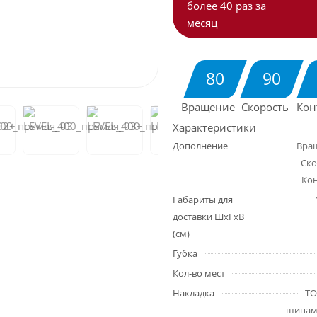
более 40 раз за
месяц
80
90
Вращение
Скорость
Кон
Характеристики
Дополнение
Вращ
Ско
Кон
Габариты для
доставки ШхГхВ
(см)
Губка
Кол-во мест
Накладка
TO
шипам