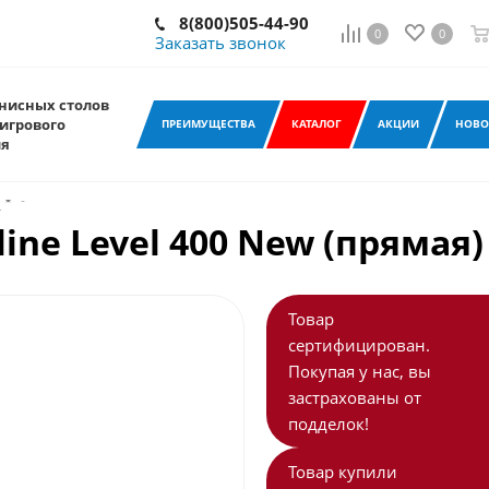
8(800)505-44-90
0
0
Заказать звонок
нисных столов
игрового
ПРЕИМУЩЕСТВА
КАТАЛОГ
АКЦИИ
НОВО
ия
и
-
line Level 400 New (прямая)
Товар
сертифицирован.
Покупая у нас, вы
застрахованы от
подделок!
Товар купили