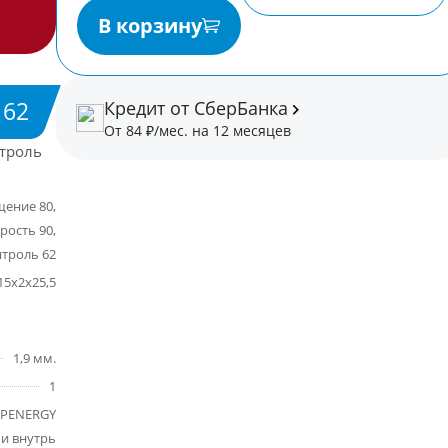
В корзину
62
Кредит от СберБанка
От 84 ₽/мес. на 12 месяцев
троль
ение 80,
рость 90,
троль 62
15х2х25,5
1,9 мм.
1
PENERGY
и внутрь