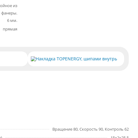
лойное из
 фанеры.
6 мм.
прямая
Накладка TOPENERGY, шипами внутрь
Вращение 80, Скорость 90, Контроль 62
м)
15х2х25,5