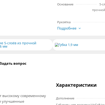
Основание
5-с
прочной
Рукоятка
Подробнее
е 5-слоёв из прочной
Губка 1,9 мм
6 мм
Задать вопрос
Характеристики
ует высокому современному
Дополнение
же улучшенные
Габариты для доставки ШхГхВ (с