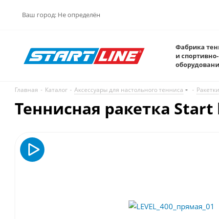
Ваш город:
Не определён
Фабрика тен
и спортивно-
оборудован
Главная
-
Каталог
-
Аксессуары для настольного тенниса
-
Ракетк
Теннисная ракетка Start 