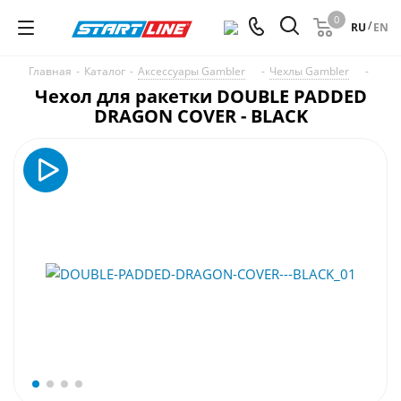
0
/
RU
EN
Главная
-
Каталог
-
Аксессуары Gambler
-
Чехлы Gambler
-
Чехол для ракетки DOUBLE PADDED
DRAGON COVER - BLACK