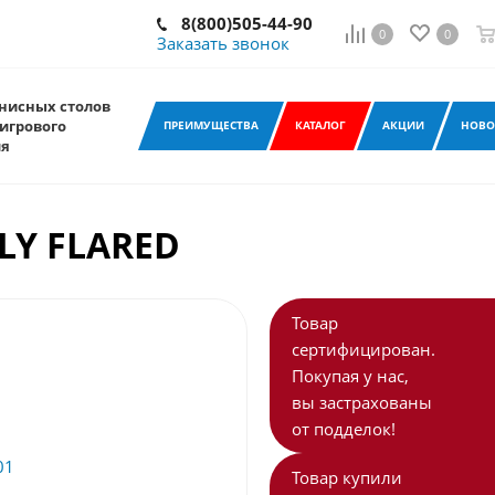
8(800)505-44-90
0
0
Заказать звонок
нисных столов
игрового
ПРЕИМУЩЕСТВА
КАТАЛОГ
АКЦИИ
НОВО
ия
LY FLARED
Товар
сертифицирован.
Покупая у нас,
вы застрахованы
от подделок!
Товар купили