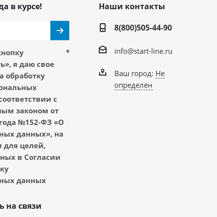
да в курсе!
Наши контакты
8(800)505-44-90
info@start-line.ru
кнопку
*
», я даю свое
Ваш город:
Не
а обработку
определён
ональных
соответствии с
ым законом от
 года №152-ФЗ «О
ных данных», на
 для целей,
ных в Согласии
тку
ных данных
ь на связи