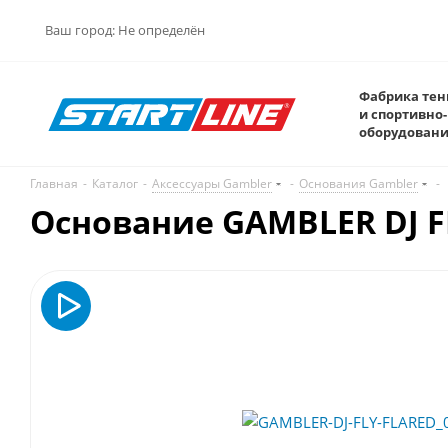
Ваш город:
Не определён
Фабрика тен
и спортивно-
оборудован
Главная
-
Каталог
-
Аксессуары Gambler
-
Основания Gambler
-
Основание GAMBLER DJ F