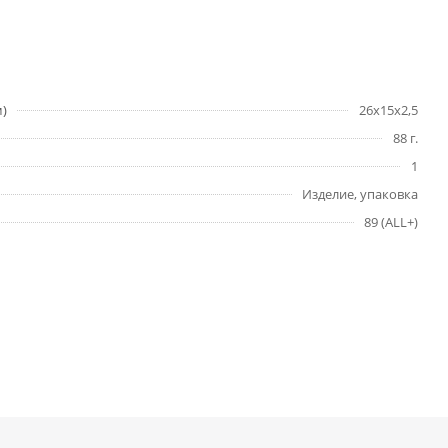
м)
26х15х2,5
88 г.
1
Изделие, упаковка
89 (ALL+)