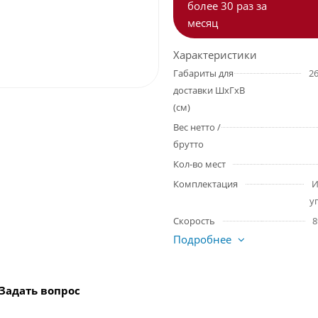
более 30 раз за
месяц
Характеристики
Габариты для
2
доставки ШхГхВ
(см)
Вес нетто /
брутто
Кол-во мест
Комплектация
И
у
Скорость
8
Подробнее
Задать вопрос