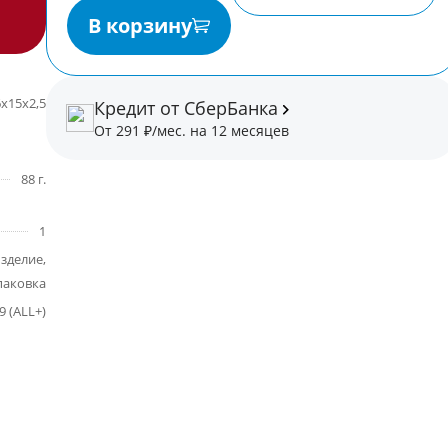
В корзину
6х15х2,5
Кредит от СберБанка
От 291 ₽/мес. на 12 месяцев
88 г.
1
зделие,
паковка
9 (ALL+)