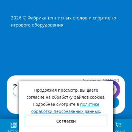
2026 © Фабрика теннисных столов и спортивно-
игрового оборудования
Артикул:
GFW-10
3 400 ₽
Продолжая просмотр, вы даете
Купить в 1 клик
Цена с учетом НДС
согласие на обработку файлов cookies.
В корзину
Подробнее смотрите в
политике
обработки персональных данных
.
Согласен
Каталог
Поиск
Избранное
Сравнение
Связь
Корзина