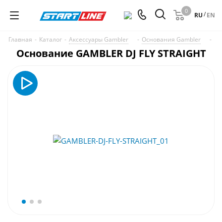
0
/
RU
EN
Главная
-
Каталог
-
Аксессуары Gambler
-
Основания Gambler
-
Основание GAMBLER DJ FLY STRAIGHT