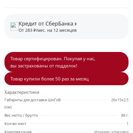
Кредит от СберБанка
От 283 ₽/мес. на 12 месяцев
Товар сертифицирован. Покупая у нас,
вы застрахованы от подделок!
Товар купили более 50 раз за месяц
Характеристики
Габариты для доставки ШхГхВ
26х15х2,5
(см)
Вес нетто / брутто
88 г.
Кол-во мест
1
Комплектация
Изделие, упаковка