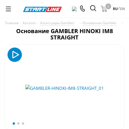
0
/
RU
EN
Главная
-
Каталог
-
Аксессуары Gambler
-
Основания Gambler
-
Основание GAMBLER HINOKI IM8
STRAIGHT