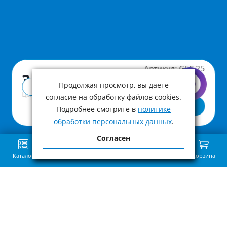
Артикул:
GFC-25
3 860 ₽
Продолжая просмотр, вы даете
Купить в 1 клик
Цена с учетом НДС
согласие на обработку файлов cookies.
В корзину
Подробнее смотрите в
политике
обработки персональных данных
.
Согласен
Каталог
Поиск
Избранное
Сравнение
Связь
Корзина