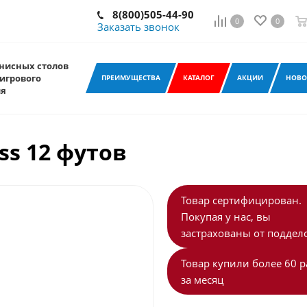
8(800)505-44-90
0
0
Заказать звонок
нисных столов
игрового
ПРЕИМУЩЕСТВА
КАТАЛОГ
АКЦИИ
НОВО
ия
ess 12 футов
Товар сертифицирован.
Покупая у нас, вы
застрахованы от поддело
Товар купили более 60 р
за месяц