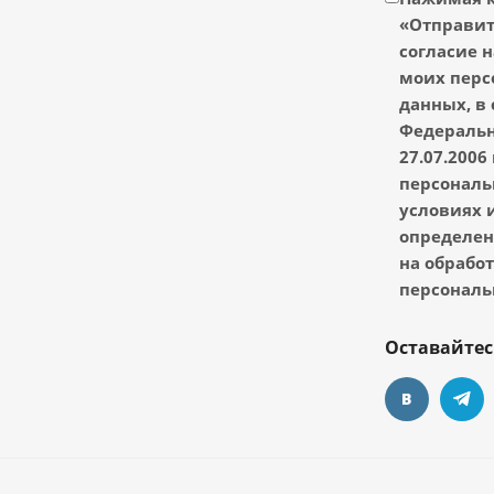
«Отправить
согласие н
моих перс
данных, в 
Федеральн
27.07.2006
персональ
условиях и
определен
на обрабо
персональ
Оставайтес