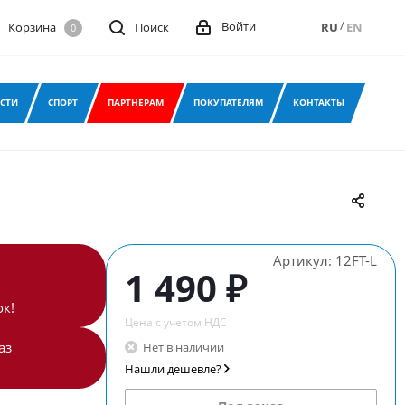
/
Войти
Корзина
Поиск
RU
EN
0
СТИ
СПОРТ
ПАРТНЕРАМ
ПОКУПАТЕЛЯМ
КОНТАКТЫ
Артикул:
12FT-L
1 490 ₽
к!
Цена с учетом НДС
аз
Нет в наличии
Нашли дешевле?