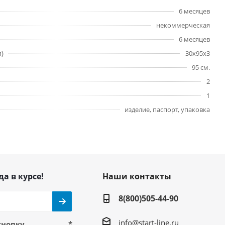
6 месяцев
некоммерческая
6 месяцев
м)
30х95х3
95 см.
2
1
изделие, паспорт, упаковка
да в курсе!
Наши контакты
8(800)505-44-90
info@start-line.ru
кнопку
*