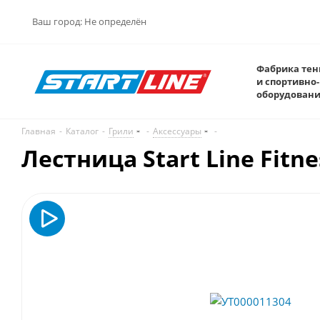
Ваш город:
Не определён
Фабрика тен
и спортивно-
оборудован
Главная
-
Каталог
-
Грили
-
Аксессуары
-
Лестница Start Line Fitn