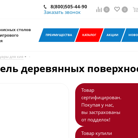
8(800)505-44-90
0
0
Заказать звонок
нисных столов
игрового
ПРЕИМУЩЕСТВА
КАТАЛОГ
АКЦИИ
НОВО
ия
уары для кия
-
ль деревянных поверхност
Товар
сертифицирован.
Покупая у нас,
вы застрахованы
от подделок!
Товар купили