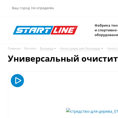
Ваш город:
Не определён
Фабрика тен
и спортивно-
оборудован
Главная
-
Каталог
-
Бильярд
-
Аксессуары для бильярда
-
Аксесс
Универсальный очистите