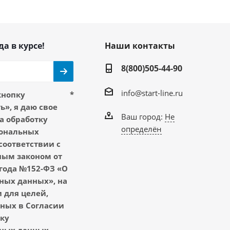
да в курсе!
Наши контакты
8(800)505-44-90
info@start-line.ru
кнопку
*
», я даю свое
Ваш город:
Не
а обработку
определён
ональных
соответствии с
ым законом от
 года №152-ФЗ «О
ных данных», на
 для целей,
ных в Согласии
тку