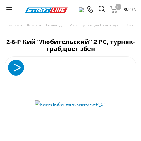
0
/
RU
EN
Главная
-
Каталог
-
Бильярд
-
Аксессуары для бильярда
-
Кии
-
2-6-Р Кий "Любительский" 2 РС, турняк-
граб,цвет эбен