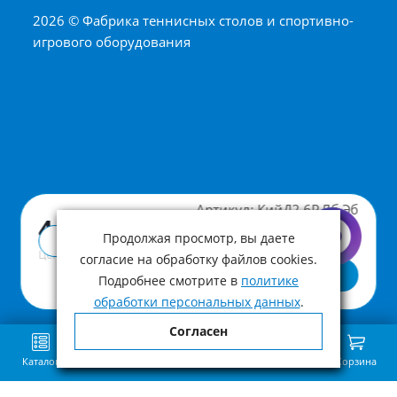
2026 © Фабрика теннисных столов и спортивно-
игрового оборудования
Артикул:
КийД2.6Р.Лб.Эб
4 790 ₽
Продолжая просмотр, вы даете
Купить в 1 клик
Цена с учетом НДС
согласие на обработку файлов cookies.
В корзину
Подробнее смотрите в
политике
обработки персональных данных
.
Согласен
Каталог
Поиск
Избранное
Сравнение
Связь
Корзина