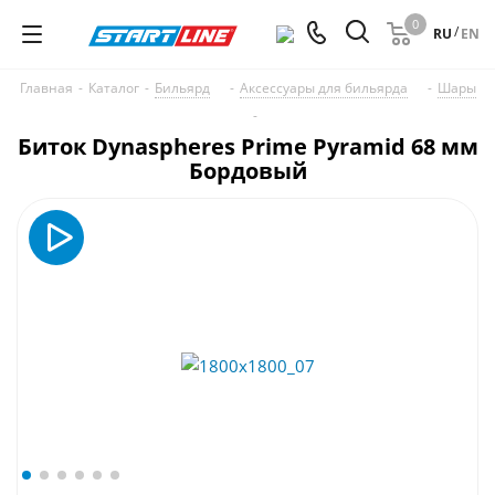
0
/
RU
EN
Главная
-
Каталог
-
Бильярд
-
Аксессуары для бильярда
-
Шары
-
Биток Dynaspheres Prime Pyramid 68 мм
Бордовый