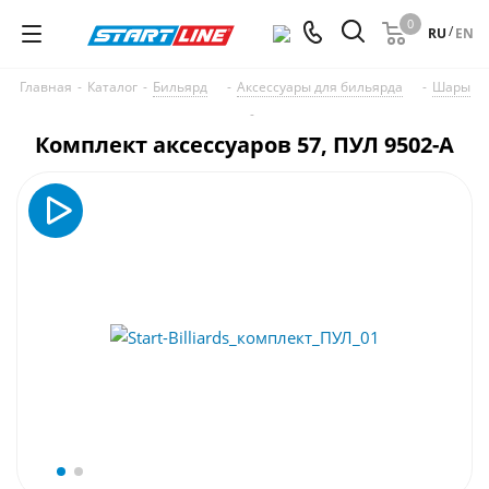
0
/
RU
EN
Главная
-
Каталог
-
Бильярд
-
Аксессуары для бильярда
-
Шары
-
Комплект аксессуаров 57, ПУЛ 9502-A