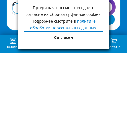
6 270 ₽
Продолжая просмотр, вы даете
Купить в 1 клик
Цена с учетом НДС
согласие на обработку файлов cookies.
В корзину
Подробнее смотрите в
политике
обработки персональных данных
.
Согласен
Каталог
Поиск
Избранное
Сравнение
Связь
Корзина
Приведённая на нашем сайте информация о наличии, сроке поставки,