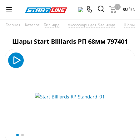
0
/
RU
EN
Главная
-
Каталог
-
Бильярд
-
Аксессуары для бильярда
-
Шары
-
Шары Start Billiards РП 68мм 797401