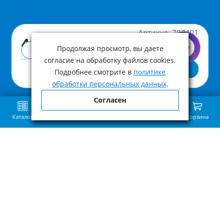
Артикул:
797401
4 820 ₽
Продолжая просмотр, вы даете
Купить в 1 клик
Цена с учетом НДС
согласие на обработку файлов cookies.
В корзину
Подробнее смотрите в
политике
обработки персональных данных
.
Согласен
Каталог
Поиск
Избранное
Сравнение
Связь
Корзина