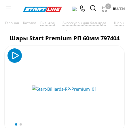
0
/
RU
EN
Главная
-
Каталог
-
Бильярд
-
Аксессуары для бильярда
-
Шары
-
Шары Start Premium РП 60мм 797404