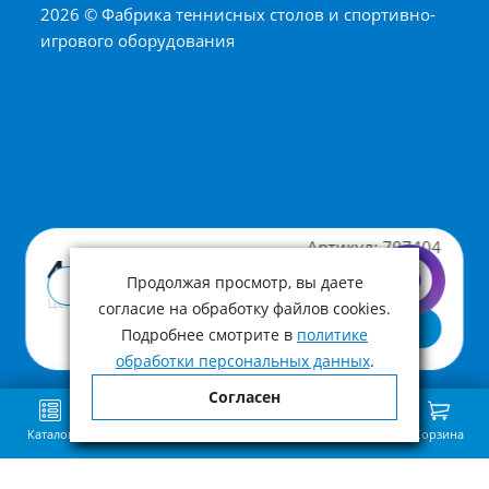
2026 © Фабрика теннисных столов и спортивно-
игрового оборудования
Артикул:
797404
4 290 ₽
Продолжая просмотр, вы даете
Купить в 1 клик
Цена с учетом НДС
согласие на обработку файлов cookies.
В корзину
Подробнее смотрите в
политике
обработки персональных данных
.
Согласен
Каталог
Поиск
Избранное
Сравнение
Связь
Корзина