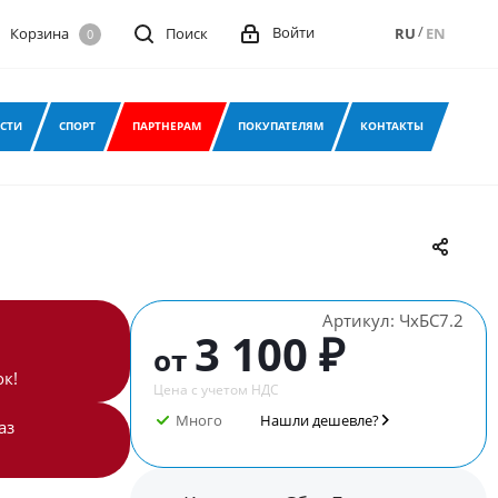
/
Войти
Корзина
Поиск
RU
EN
0
СТИ
СПОРТ
ПАРТНЕРАМ
ПОКУПАТЕЛЯМ
КОНТАКТЫ
Артикул:
ЧхБС7.2
3 100 ₽
от
к!
Цена с учетом НДС
Много
Нашли дешевле?
аз