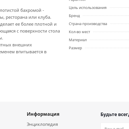
Цель использования
лотистой бахромой -
Бренд
, ресторана или клуба.
делает ее более плотной и
Страна производства
ающаяся с поверхности стола
Кол-во мест
ы.
Материал
иятных внешних
Размер
ременем впитывается в
Информация
Будьте всег
Энциклопедия