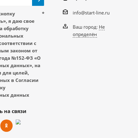
info@start-line.ru
кнопку
*
», я даю свое
Ваш город:
Не
а обработку
определён
ональных
соответствии с
ым законом от
 года №152-ФЗ «О
ных данных», на
 для целей,
ных в Согласии
тку
ных данных
ь на связи