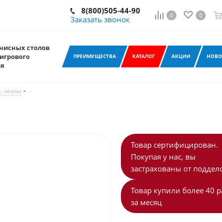
8(800)505-44-90
0
0
Заказать звонок
нисных столов
игрового
ПРЕИМУЩЕСТВА
КАТАЛОГ
АКЦИИ
НОВО
ия
, чехлы
-
Товар сертифицирован.
Покупая у нас, вы
застрахованы от поддело
Товар купили более 40 р
за месяц