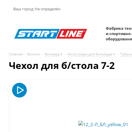
Ваш город:
Не определён
Фабрика тен
и спортивно-
оборудован
Главная
-
Каталог
-
Бильярд
-
Аксессуары для бильярда
-
Тубусы
Чехол для б/стола 7-2