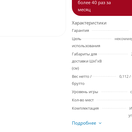
более 40 раз за
месяц
Характеристики
Гарантия
Цель
использования
Габариты для
доставки ШхГхВ
(см)
Вес нетто /
0,112 /
брутто
Уровень игры
Кол-во мест
Комплектация
И
у
Подробнее