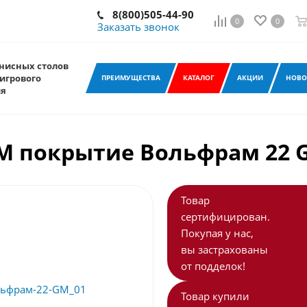
8(800)505-44-90
0
0
Заказать звонок
нисных столов
игрового
ПРЕИМУЩЕСТВА
КАТАЛОГ
АКЦИИ
НОВО
ия
M покрытие Вольфрам 22 
Товар
сертифицирован.
Покупая у нас,
вы застрахованы
от подделок!
Товар купили