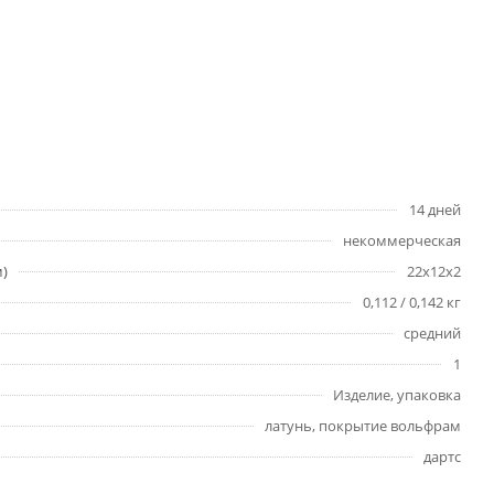
14 дней
некоммерческая
м)
22x12x2
0,112 / 0,142 кг
средний
1
Изделие, упаковка
латунь, покрытие вольфрам
дартс