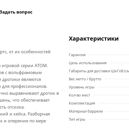
Задать вопрос
Характеристики
тс, от их особенностей
Гарантия
Цель использования
з игровой серии АТОМ.
Габариты для доставки ШхГхВ (с
ов с вольфрамовым
е дротики являются
Вес нетто / брутто
и для профессионалов.
Уровень игры
ично выравнивают дротик в
Кол-во мест
шень, что обеспечивает
Комплектация
ть отскока.
Материал баррели
ений и кейса. Разборная
Тип игры
к и оперение по мере