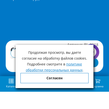
Артикул:
BL-3218
690 ₽
Продолжая просмотр, вы даете
Купить в 1 клик
Цена с учетом НДС
согласие на обработку файлов cookies.
В корзину
Подробнее смотрите в
политике
обработки персональных данных
.
Согласен
Каталог
Поиск
Избранное
Сравнение
Связь
Корзина