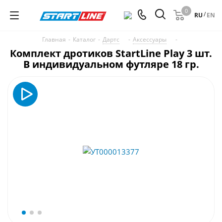
0
/
RU
EN
Главная
-
Каталог
-
Дартс
-
Аксессуары
-
Комплект дротиков StartLine Play 3 шт.
В индивидуальном футляре 18 гр.