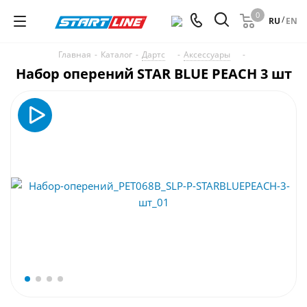
0
/
RU
EN
Главная
-
Каталог
-
Дартс
-
Аксессуары
-
Набор оперений STAR BLUE PEACH 3 шт