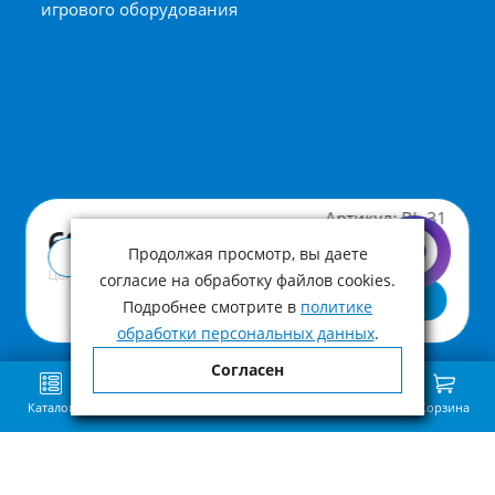
игрового оборудования
Артикул:
BL-31
690 ₽
Продолжая просмотр, вы даете
Купить в 1 клик
Цена с учетом НДС
согласие на обработку файлов cookies.
В корзину
Подробнее смотрите в
политике
обработки персональных данных
.
Согласен
Каталог
Поиск
Избранное
Сравнение
Связь
Корзина