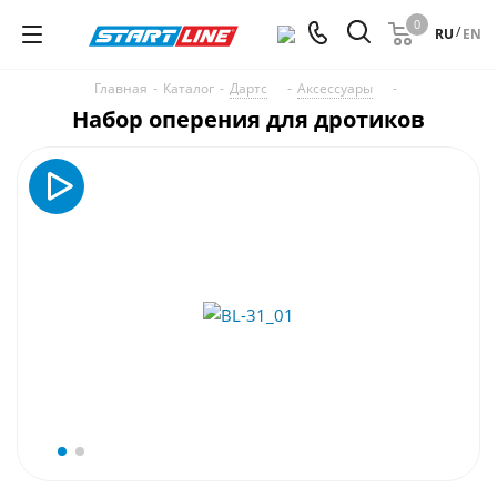
0
/
RU
EN
Главная
-
Каталог
-
Дартс
-
Аксессуары
-
Набор оперения для дротиков