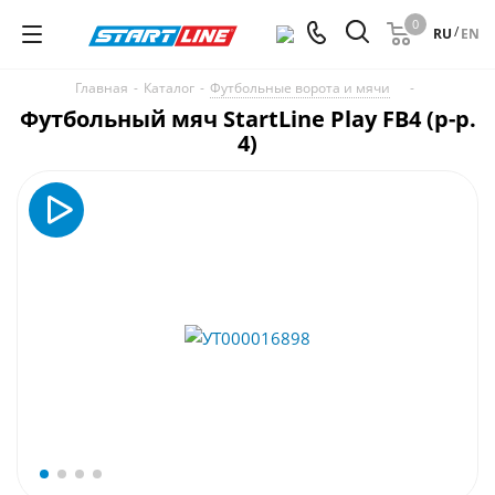
0
/
RU
EN
Главная
-
Каталог
-
Футбольные ворота и мячи
-
Футбольный мяч StartLine Play FB4 (р-р.
4)