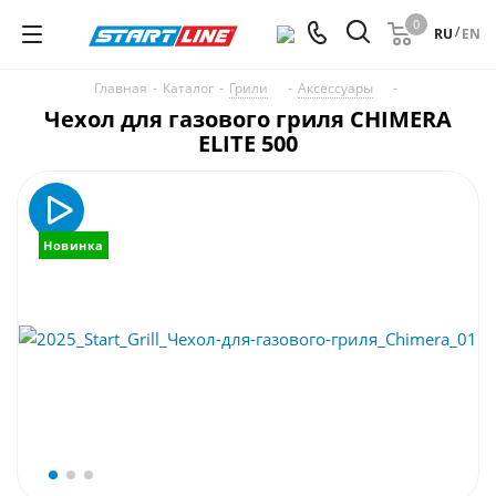
0
/
RU
EN
Главная
-
Каталог
-
Грили
-
Аксессуары
-
Чехол для газового гриля CHIMERA
ELITE 500
Новинка