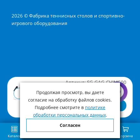
2026 © Фабрика теннисных столов и спортивно-
игрового оборудования
Артикул:
SG-GAG-CHIM500
4 990 ₽
Продолжая просмотр, вы даете
Купить в 1 клик
Цена с учетом НДС
согласие на обработку файлов cookies.
В корзину
Подробнее смотрите в
политике
обработки персональных данных
.
Согласен
Каталог
Поиск
Избранное
Сравнение
Связь
Корзина