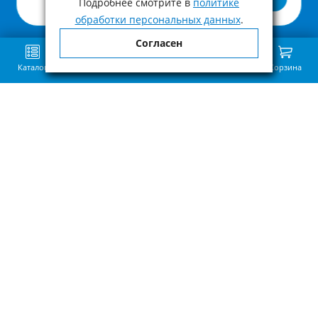
Подробнее смотрите в
политике
обработки персональных данных
.
Согласен
Каталог
Поиск
Избранное
Сравнение
Связь
Корзина
Приведённая на нашем сайте информация о наличии, сроке поставки,
стоимости, характеристиках товара носит ознакомительный характер и
не является публичной офертой, определенной пунктом 2 статьи 437 ГК
РФ.