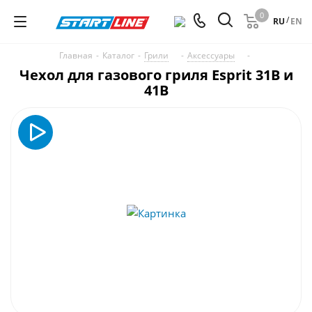
0
/
RU
EN
Главная
-
Каталог
-
Грили
-
Аксессуары
-
Чехол для газового гриля Esprit 31B и
41B