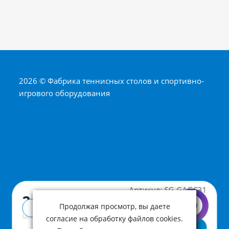
2026 © Фабрика теннисных столов и спортивно-
игрового оборудования
Артикул:
SG-GAGC31
2 890 ₽
Продолжая просмотр, вы даете
Купить в 1 клик
Цена с учетом НДС
согласие на обработку файлов cookies.
В корзину