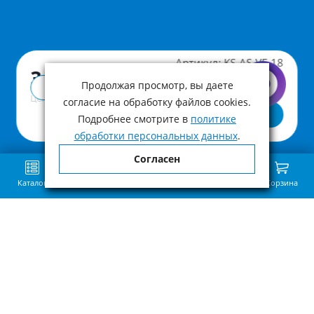
Артикул:
KS-AS-VE-18
3 990 ₽
Продолжая просмотр, вы даете
Купить в 1 клик
Цена с учетом НДС
согласие на обработку файлов cookies.
В корзину
Подробнее смотрите в
политике
обработки персональных данных
.
Согласен
Каталог
Поиск
Избранное
Сравнение
Связь
Корзина