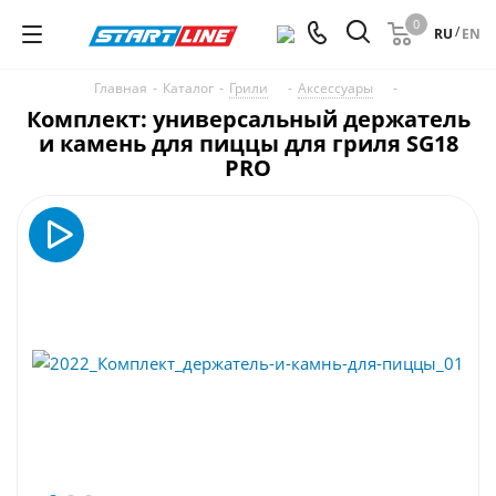
0
/
RU
EN
Главная
-
Каталог
-
Грили
-
Аксессуары
-
Комплект: универсальный держатель
и камень для пиццы для гриля SG18
PRO