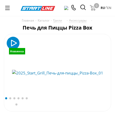
0
/
RU
EN
Главная
-
Каталог
-
Грили
-
Аксессуары
-
Печь для Пиццы Pizza Box
Новинка