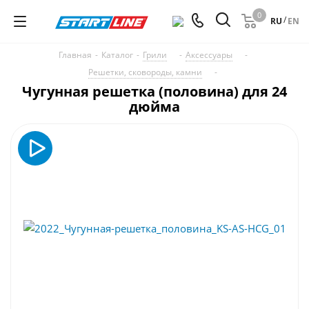
0
/
RU
EN
Главная
-
Каталог
-
Грили
-
Аксессуары
-
Решетки, сковороды, камни
-
Чугунная решетка (половина) для 24
дюйма