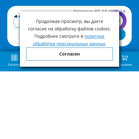
Артикул:
KS-AS-HCG-24
10 090 ₽
Продолжая просмотр, вы даете
Купить в 1 клик
Цена с учетом НДС
согласие на обработку файлов cookies.
В корзину
Подробнее смотрите в
политике
обработки персональных данных
.
Согласен
Каталог
Поиск
Избранное
Сравнение
Связь
Корзина