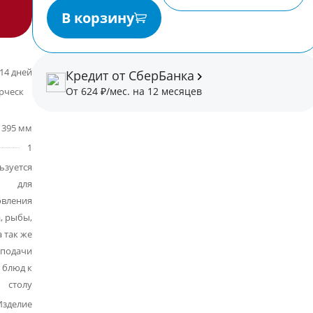
В корзину
14 дней
Кредит от СберБанка
От 624 ₽/мес. на 12 месяцев
некоммерческая
395 мм
1
ьзуется
для
овления
, рыбы,
 так же
 подачи
 блюд к
столу
Изделие