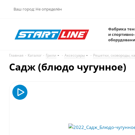
Ваш город:
Не определён
Фабрика тен
и спортивно-
оборудован
Главная
-
Каталог
-
Грили
-
Аксессуары
-
Решетки, сковороды, к
Садж (блюдо чугунное)