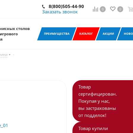
8(800)505-44-90
0
0
Заказать звонок
нисных столов
игрового
ПРЕИМУЩЕСТВА
КАТАЛОГ
АКЦИИ
НОВО
ия
амни
-
Товар
сертифицирован.
Покупая у нас,
вы застрахованы
от подделок!
Товар купили