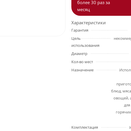
более 30 раз за
месяц
Характеристики
Гарантия
Цель
использования
Диаметр
Кол-во мест
Назначение
Испол
пригот
блюд, мяса
овощей, а
для
горячих
Комплектация