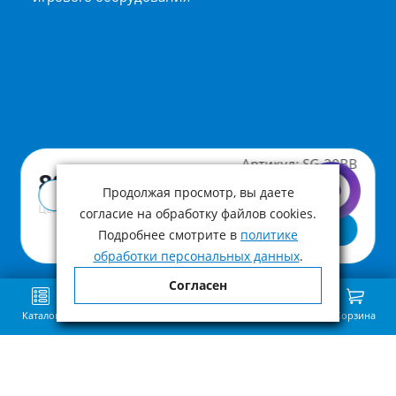
Артикул:
SG-30BB
890 ₽
Продолжая просмотр, вы даете
Купить в 1 клик
Цена с учетом НДС
согласие на обработку файлов cookies.
В корзину
Подробнее смотрите в
политике
обработки персональных данных
.
Согласен
Каталог
Поиск
Избранное
Сравнение
Связь
Корзина