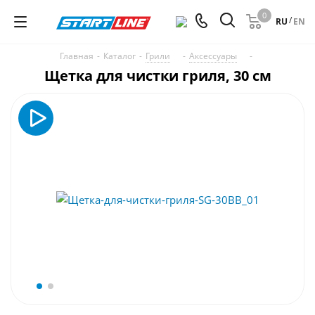
0
/
RU
EN
Главная
-
Каталог
-
Грили
-
Аксессуары
-
Щетка для чистки гриля, 30 см